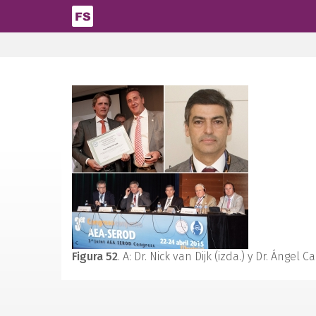
Pasar al contenido principal
Figura 52
. A: Dr. Nick van Dijk (izda.) y Dr. Ánge