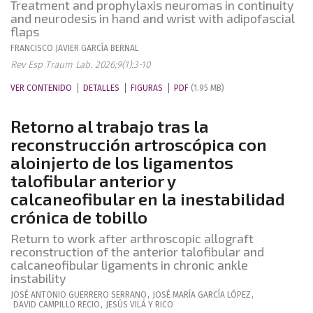
Treatment and prophylaxis neuromas in continuity
and neurodesis in hand and wrist with adipofascial
flaps
FRANCISCO JAVIER
GARCÍA BERNAL
Rev Esp Traum Lab. 2026;9(1):3-10
VER CONTENIDO
DETALLES
FIGURAS
PDF
(1.95 MB)
Retorno al trabajo tras la
reconstrucción artroscópica con
aloinjerto de los ligamentos
talofibular anterior y
calcaneofibular en la inestabilidad
crónica de tobillo
Return to work after arthroscopic allograft
reconstruction of the anterior talofibular and
calcaneofibular ligaments in chronic ankle
instability
JOSÉ ANTONIO
GUERRERO SERRANO
,
JOSÉ MARÍA
GARCÍA LÓPEZ
,
DAVID
CAMPILLO RECIO
,
JESÚS
VILÁ Y RICO