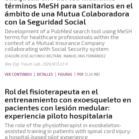
términos MeSH para sanitarios en el
ámbito de una Mutua Colaboradora
con la Seguridad Social
Development of a PubMed search tool using MeSH
terms for healthcare professionals within the
context of a Mutual Insurance Company
collaborating with Social Security system
JOAQUÍN JOSÉ
ALFONSO BELTRÁN
,
MANUEL
MAS FERNÁNDEZ
Rev Esp Traum Lab. 2026;9(1):23-9
VER CONTENIDO
DETALLES
FIGURAS
PDF
(3.26 MB)
Rol del fisioterapeuta en el
entrenamiento con exoesqueleto en
pacientes con lesión medular:
experiencia piloto hospitalaria
The role of the physiotherapist in exoskeleton-
assisted training in patients with spinal cord injury:
a hospital-based pilot experience