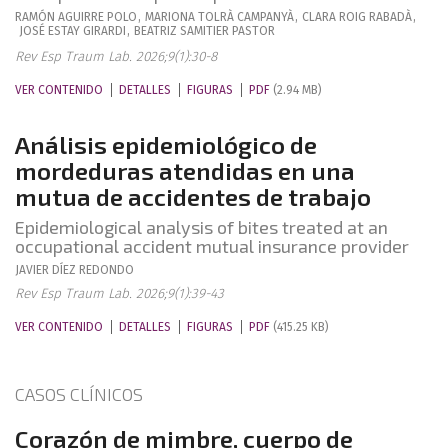
RAMÓN
AGUIRRE POLO
,
MARIONA
TOLRÀ CAMPANYÀ
,
CLARA
ROIG RABADÀ
,
JOSÉ
ESTAY GIRARDI
,
BEATRIZ
SAMITIER PASTOR
Rev Esp Traum Lab. 2026;9(1):30-8
VER CONTENIDO
DETALLES
FIGURAS
PDF
(2.94 MB)
Análisis epidemiológico de
mordeduras atendidas en una
mutua de accidentes de trabajo
Epidemiological analysis of bites treated at an
occupational accident mutual insurance provider
JAVIER
DÍEZ REDONDO
Rev Esp Traum Lab. 2026;9(1):39-43
VER CONTENIDO
DETALLES
FIGURAS
PDF
(415.25 KB)
CASOS CLÍNICOS
Corazón de mimbre, cuerpo de