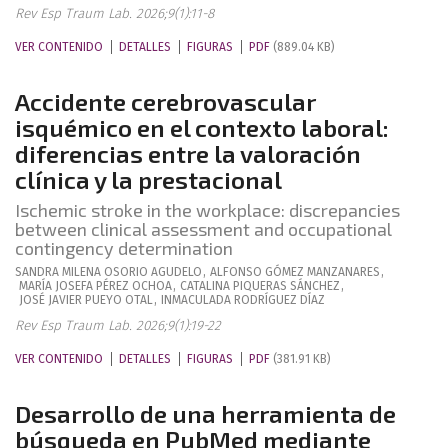
Rev Esp Traum Lab. 2026;9(1):11-8
VER CONTENIDO
DETALLES
FIGURAS
PDF
(889.04 KB)
Accidente cerebrovascular
isquémico en el contexto laboral:
diferencias entre la valoración
clínica y la prestacional
Ischemic stroke in the workplace: discrepancies
between clinical assessment and occupational
contingency determination
SANDRA MILENA
OSORIO AGUDELO
,
ALFONSO
GÓMEZ MANZANARES
,
MARÍA JOSEFA
PÉREZ OCHOA
,
CATALINA
PIQUERAS SÁNCHEZ
,
JOSÉ JAVIER
PUEYO OTAL
,
INMACULADA
RODRÍGUEZ DÍAZ
Rev Esp Traum Lab. 2026;9(1):19-22
VER CONTENIDO
DETALLES
FIGURAS
PDF
(381.91 KB)
Desarrollo de una herramienta de
búsqueda en PubMed mediante