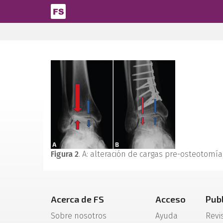
Pasar al contenido principal
Figura 2
. A: alteración de cargas pre-osteotomí
Acerca de FS
Acceso
Pub
Sobre nosotros
Ayuda
Revi