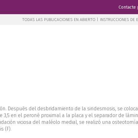
Contacte 
TODAS LAS PUBLICACIONES EN ABIERTO |
INSTRUCCIONES DE E
ón. Después del desbridamiento de la sindesmosis, se coloca 
o de 3,5 en el peroné proximal a la placa y el separador de lámi
olidación viciosa del maléolo medial, se realizó una osteotomía 
 (F).