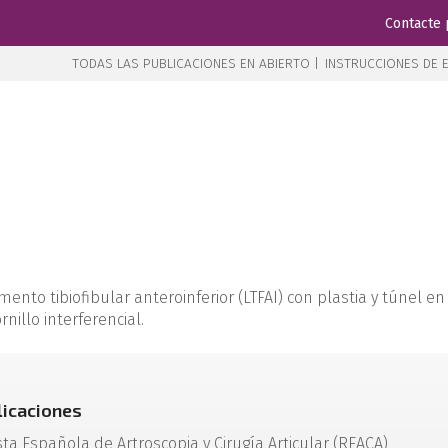
Contacte 
TODAS LAS PUBLICACIONES EN ABIERTO |
INSTRUCCIONES DE E
nto tibiofibular anteroinferior (LTFAI) con plastia y túnel en el
nillo interferencial.
licaciones
sta Española de Artroscopia y Cirugía Articular (REACA)