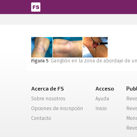
Pasar al contenido principal
Figura 5
. Ganglión en la zona de abordaje de u
Acerca de FS
Acceso
Pub
Sobre nosotros
Ayuda
Revi
Opciones de inscripción
Inicio
Revis
Contacto
Mono
Revi