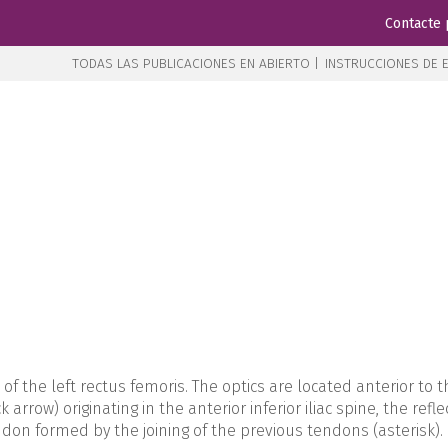
Contacte 
TODAS LAS PUBLICACIONES EN ABIERTO |
INSTRUCCIONES DE E
 of the left rectus femoris. The optics are located anterior to 
 arrow) originating in the anterior inferior iliac spine, the ref
on formed by the joining of the previous tendons (asterisk).