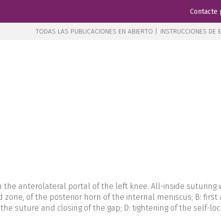
Contacte 
TODAS LAS PUBLICACIONES EN ABIERTO |
INSTRUCCIONES DE E
he anterolateral portal of the left knee. All-inside suturing wit
one, of the posterior horn of the internal meniscus; B: first 
the suture and closing of the gap; D: tightening of the self-loc