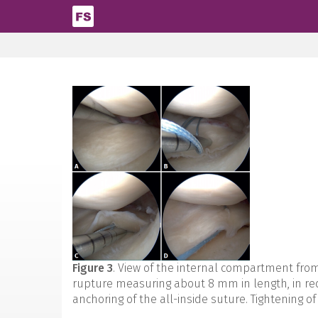
Pasar al contenido principal
Figure 3
. View of the internal compartment from t
rupture measuring about 8 mm in length, in red z
anchoring of the all-inside suture. Tightening of 