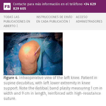
Pasar al contenido principal
Contacte para más información en el teléfono
+34 629
829 605
TODAS LAS
INSTRUCCIONES DE ENVÍO
ACCESO
PUBLICACIONES EN
EN CADA PUBLICACIÓN |
ADMINISTRADORES
ABIERTO |
Figure 4
. Intraoperative view of the left knee. Patient in
supine decubitus, with left lower extremity in knee
support. Note the iliotibial band plasty measuring 1 cm in
width and 9 cm in length, reinforced with high-resistance
suture.