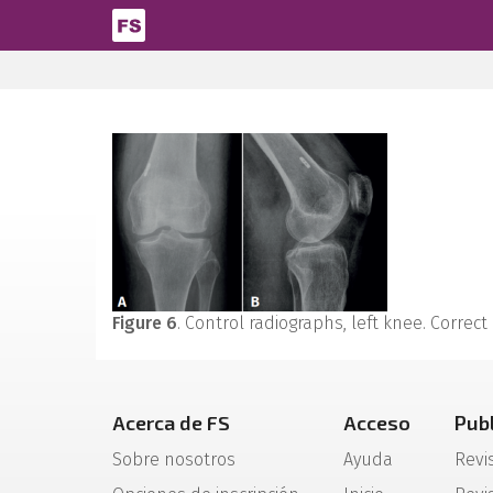
Pasar al contenido principal
Figure 6
. Control radiographs, left knee. Correct
Acerca de FS
Acceso
Pub
Sobre nosotros
Ayuda
Revi