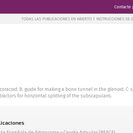
Contacte 
TODAS LAS PUBLICACIONES EN ABIERTO |
INSTRUCCIONES DE E
he coracoid; B: guide for making a bone tunnel in the glenoid; 
ractors for horizontal splitting of the subscapularis.
licaciones
sta Española de Artroscopia y Cirugía Articular (REACA)