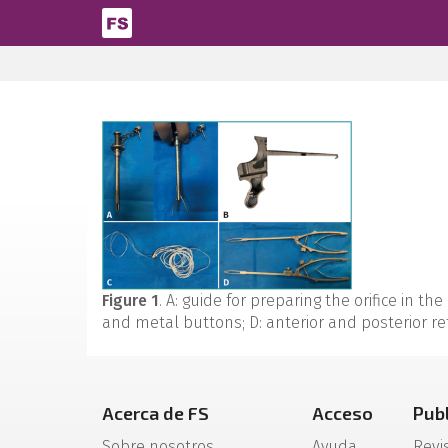
Pasar al contenido principal
Figure 1
. A: guide for preparing the orifice in t
and metal buttons; D: anterior and posterior ret
Acerca de FS
Acceso
Pub
Sobre nosotros
Ayuda
Revi