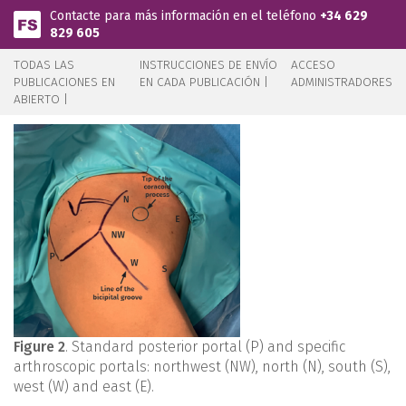
Pasar al contenido principal
Contacte para más información en el teléfono
+34 629
829 605
TODAS LAS
INSTRUCCIONES DE ENVÍO
ACCESO
PUBLICACIONES EN
EN CADA PUBLICACIÓN |
ADMINISTRADORES
ABIERTO |
Figure 2
. Standard posterior portal (P) and specific
arthroscopic portals: northwest (NW), north (N), south (S),
west (W) and east (E).