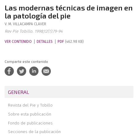
Las modernas técnicas de imagen en
la patología del pie
V. M.
VILLACAMPA CLAVER
Rev Pie Tobillo. 1998;12(1):79-94
VER CONTENIDO
DETALLES
PDF
(462.98 KB)
Comparte este contenido
GENERAL
Revista del Pie y Tobillo
Sobre esta publicación
Fondo de publicaciones
Secciones de la publicación