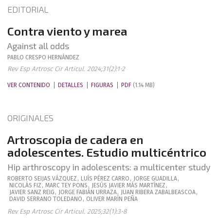
EDITORIAL
Contra viento y marea
Against all odds
PABLO
CRESPO HERNÁNDEZ
Rev Esp Artrosc Cir Articul. 2024;31(2):1-2
VER CONTENIDO
DETALLES
FIGURAS
PDF
(1.14 MB)
ORIGINALES
Artroscopia de cadera en
adolescentes. Estudio multicéntrico
Hip arthroscopy in adolescents: a multicenter study
ROBERTO
SEIJAS VÁZQUEZ
,
LUÍS
PÉREZ CARRO
,
JORGE
GUADILLA
,
NICOLÁS
FIZ
,
MARC
TEY PONS
,
JESÚS JAVIER
MÁS MARTÍNEZ
,
JAVIER
SANZ REIG
,
JORGE
FABIÁN URRAZA
,
JUAN
RIBERA ZABALBEASCOA
,
DAVID
SERRANO TOLEDANO
,
OLIVER
MARÍN PEÑA
Rev Esp Artrosc Cir Articul. 2025;32(1):3-8