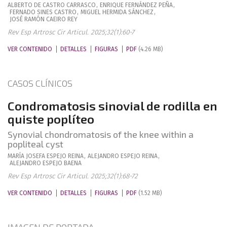
ALBERTO
DE CASTRO CARRASCO
,
ENRIQUE
FERNÁNDEZ PEÑA
,
FERNADO
SINES CASTRO
,
MIGUEL
HERMIDA SÁNCHEZ
,
JOSÉ RAMÓN
CAEIRO REY
Rev Esp Artrosc Cir Articul. 2025;32(1):60-7
VER CONTENIDO
DETALLES
FIGURAS
PDF
(4.26 MB)
CASOS CLÍNICOS
Condromatosis sinovial de rodilla en
quiste poplíteo
Synovial chondromatosis of the knee within a
popliteal cyst
MARÍA JOSEFA
ESPEJO REINA
,
ALEJANDRO
ESPEJO REINA
,
ALEJANDRO
ESPEJO BAENA
Rev Esp Artrosc Cir Articul. 2025;32(1):68-72
VER CONTENIDO
DETALLES
FIGURAS
PDF
(1.52 MB)