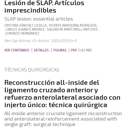
Lesión de SLAP. Artículos
imprescindibles
SLAP lesion: essential articles
CRISTINA
SÁNCHEZ LOSILLA
,
VICENTE
MARQUINA MORALEDA
,
CARLOS
JUANDÓ AMORES
,
SALVADOR
MARTORELL MATOSES
,
LORENZO
HERNÁNDEZ
Rev Esp Artrosc Cir Articul. 2025;32(1):54-9
VER CONTENIDO
DETALLES
FIGURAS
PDF
(1.62 MB)
TÉCNICAS QUIRÚRGICAS
Reconstrucción all-inside del
ligamento cruzado anterior y
refuerzo anterolateral asociado con
injerto único: técnica quirúrgica
All-inside anterior cruciate ligament reconstruction
and anterolateral reinforcement associated with
single graft: surgical technique