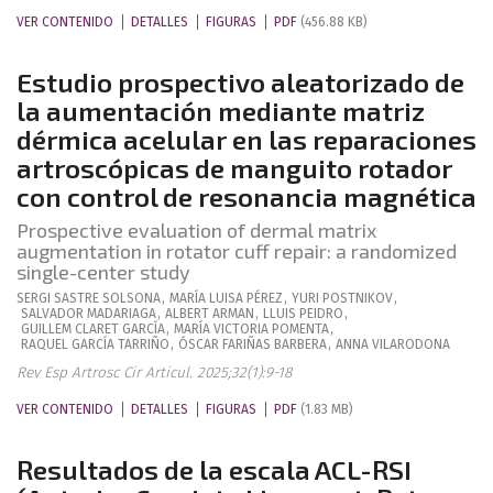
VER CONTENIDO
DETALLES
FIGURAS
PDF
(456.88 KB)
Estudio prospectivo aleatorizado de
la aumentación mediante matriz
dérmica acelular en las reparaciones
artroscópicas de manguito rotador
con control de resonancia magnética
Prospective evaluation of dermal matrix
augmentation in rotator cuff repair: a randomized
single-center study
SERGI
SASTRE SOLSONA
,
MARÍA LUISA
PÉREZ
,
YURI
POSTNIKOV
,
SALVADOR
MADARIAGA
,
ALBERT
ARMAN
,
LLUIS
PEIDRO
,
GUILLEM
CLARET GARCÍA
,
MARÍA VICTORIA
POMENTA
,
RAQUEL
GARCÍA TARRIÑO
,
ÓSCAR
FARIÑAS BARBERA
,
ANNA
VILARODONA
Rev Esp Artrosc Cir Articul. 2025;32(1):9-18
VER CONTENIDO
DETALLES
FIGURAS
PDF
(1.83 MB)
Resultados de la escala ACL-RSI