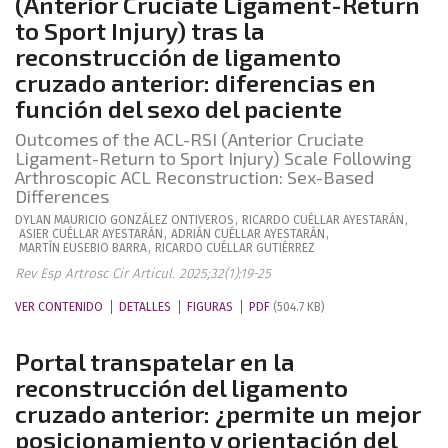
(Anterior Cruciate Ligament-Return
to Sport Injury) tras la
reconstrucción de ligamento
cruzado anterior: diferencias en
función del sexo del paciente
Outcomes of the ACL-RSI (Anterior Cruciate
Ligament-Return to Sport Injury) Scale Following
Arthroscopic ACL Reconstruction: Sex-Based
Differences
DYLAN MAURICIO
GONZÁLEZ ONTIVEROS
,
RICARDO
CUÉLLAR AYESTARÁN
,
ASIER
CUÉLLAR AYESTARÁN
,
ADRIÁN
CUÉLLAR AYESTARÁN
,
MARTÍN
EUSEBIO BARRA
,
RICARDO
CUÉLLAR GUTIÉRREZ
Rev Esp Artrosc Cir Articul. 2025;32(1):19-25
VER CONTENIDO
DETALLES
FIGURAS
PDF
(504.7 KB)
Portal transpatelar en la
reconstrucción del ligamento
cruzado anterior: ¿permite un mejor
posicionamiento y orientación del