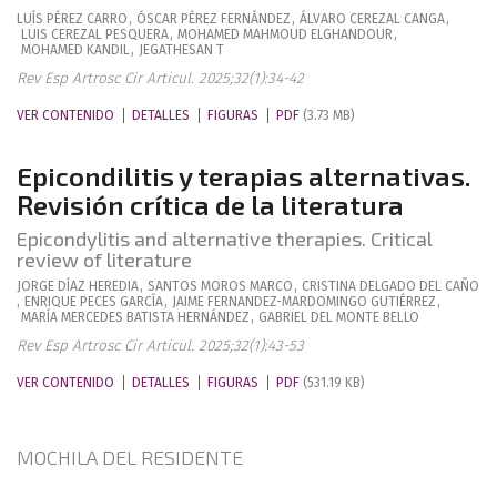
LUÍS
PÉREZ CARRO
,
ÓSCAR
PÉREZ FERNÁNDEZ
,
ÁLVARO
CEREZAL CANGA
,
LUIS
CEREZAL PESQUERA
,
MOHAMED
MAHMOUD ELGHANDOUR
,
MOHAMED
KANDIL
,
JEGATHESAN
T
Rev Esp Artrosc Cir Articul. 2025;32(1):34-42
VER CONTENIDO
DETALLES
FIGURAS
PDF
(3.73 MB)
Epicondilitis y terapias alternativas.
Revisión crítica de la literatura
Epicondylitis and alternative therapies. Critical
review of literature
JORGE
DÍAZ HEREDIA
,
SANTOS
MOROS MARCO
,
CRISTINA
DELGADO DEL CAÑO
,
ENRIQUE
PECES GARCÍA
,
JAIME
FERNANDEZ-MARDOMINGO GUTIÉRREZ
,
MARÍA MERCEDES
BATISTA HERNÁNDEZ
,
GABRIEL
DEL MONTE BELLO
Rev Esp Artrosc Cir Articul. 2025;32(1):43-53
VER CONTENIDO
DETALLES
FIGURAS
PDF
(531.19 KB)
MOCHILA DEL RESIDENTE