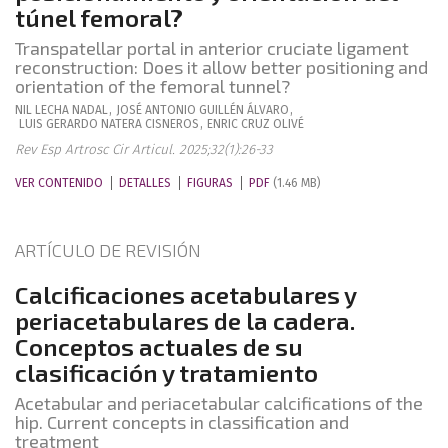
túnel femoral?
Transpatellar portal in anterior cruciate ligament
reconstruction: Does it allow better positioning and
orientation of the femoral tunnel?
NIL
LECHA NADAL
,
JOSÉ ANTONIO
GUILLÉN ÁLVARO
,
LUIS GERARDO
NATERA CISNEROS
,
ENRIC
CRUZ OLIVÉ
Rev Esp Artrosc Cir Articul. 2025;32(1):26-33
VER CONTENIDO
DETALLES
FIGURAS
PDF
(1.46 MB)
ARTÍCULO DE REVISIÓN
Calcificaciones acetabulares y
periacetabulares de la cadera.
Conceptos actuales de su
clasificación y tratamiento
Acetabular and periacetabular calcifications of the
hip. Current concepts in classification and
treatment