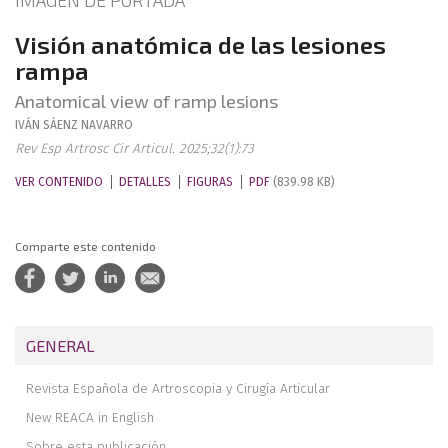
IMAGEN DE PORTADA
Visión anatómica de las lesiones
rampa
Anatomical view of ramp lesions
IVÁN
SÁENZ NAVARRO
Rev Esp Artrosc Cir Articul. 2025;32(1):73
VER CONTENIDO
DETALLES
FIGURAS
PDF
(839.98 KB)
Comparte este contenido
GENERAL
Revista Española de Artroscopia y Cirugía Articular
New REACA in English
Sobre esta publicación