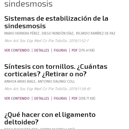
sindesmosis
Sistemas de estabilización de la
sindesmosis
MARIO
HERRERA PÉREZ
,
DIEGO
RENDÓN DÍAZ
,
RICARDO
RAMÍREZ DE PAZ
Mon Act Soc Esp Med Cir Pie Tobillo. 2019;11:52-7
VER CONTENIDO
DETALLES
FIGURAS
PDF
(370.41 KB)
Síntesis con tornillos. ¿Cuántas
corticales? ¿Retirar o no?
AINHOA
ARIAS BAILE
,
ANTONIO
DALMAU COLL
Mon Act Soc Esp Med Cir Pie Tobillo. 2019;11:58-61
VER CONTENIDO
DETALLES
FIGURAS
PDF
(308.71 KB)
¿Qué hacer con el ligamento
deltoideo?