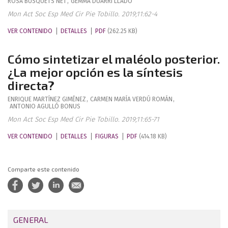
ROSA
BUSQUETS NET
,
GEMMA
DUARRI LLADÓ
Mon Act Soc Esp Med Cir Pie Tobillo. 2019;11:62-4
VER CONTENIDO
DETALLES
PDF
(262.25 KB)
Cómo sintetizar el maléolo posterior.
¿La mejor opción es la síntesis
directa?
ENRIQUE
MARTÍNEZ GIMÉNEZ
,
CARMEN MARÍA
VERDÚ ROMÁN
,
ANTONIO
AGULLÓ BONUS
Mon Act Soc Esp Med Cir Pie Tobillo. 2019;11:65-71
VER CONTENIDO
DETALLES
FIGURAS
PDF
(414.18 KB)
Comparte este contenido
GENERAL