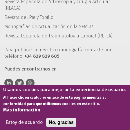
Revista Española de Artroscopia y Cirugía Articular
(REACA)
Revista del Pie y Tobillo
Monografías de Actualización de la SEMCPT
Revista Española de Traumatología Laboral (RETLA)
Para publicar su revista o monografía contacte por
teléfono:
+34 629 829 605
Puedes encontrarnos en
Usamos cookies para mejorar la experiencia de usuario.
Al hacer clic en cualquier enlace de esta página muestra su
conformidad para que utilicemos cookies en este sitio.
Más información
Estoy de acuerdo
No, gracias
Términos de servicio
Política de privacidad
Política de cookies