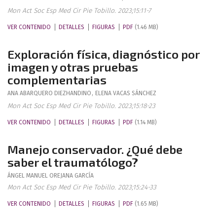
Mon Act Soc Esp Med Cir Pie Tobillo. 2023;15:11-7
VER CONTENIDO
DETALLES
FIGURAS
PDF
(1.46 MB)
Exploración física, diagnóstico por
imagen y otras pruebas
complementarias
ANA
ABARQUERO DIEZHANDINO
,
ELENA
VACAS SÁNCHEZ
Mon Act Soc Esp Med Cir Pie Tobillo. 2023;15:18-23
VER CONTENIDO
DETALLES
FIGURAS
PDF
(1.14 MB)
Manejo conservador. ¿Qué debe
saber el traumatólogo?
ÁNGEL MANUEL
OREJANA GARCÍA
Mon Act Soc Esp Med Cir Pie Tobillo. 2023;15:24-33
VER CONTENIDO
DETALLES
FIGURAS
PDF
(1.65 MB)