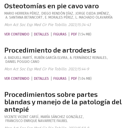
Osteotomías en pie cavo varo
MARIO
HERRERA PÉREZ
,
DIEGO
RENDÓN DÍAZ
,
JORGE
OJEDA JIMÉNEZ
,
A.
SANTANA BETANCORT
,
E.
MORALES PÉREZ
,
L.
MACHADO OLAVARRÍA
Mon Act Soc Esp Med Cir Pie Tobillo. 2023;15:34-43
VER CONTENIDO
DETALLES
FIGURAS
PDF
(1.54 MB)
Procedimiento de artrodesis
A.
BADUELL MARTÍ
,
RUBÉN
GARCÍA ELVIRA
,
A.
FERNÁNDEZ REINALES
,
DANIEL
POGGIO CANO
Mon Act Soc Esp Med Cir Pie Tobillo. 2023;15:44-9
VER CONTENIDO
DETALLES
FIGURAS
PDF
(1.04 MB)
Procedimientos sobre partes
blandas y manejo de la patología del
antepié
VICENTE
VICENT CARSÍ
,
MARÍA
SÁNCHEZ GONZÁLEZ
,
FRANCISCO ENRIQUE
NAVARRETE FAUBEL