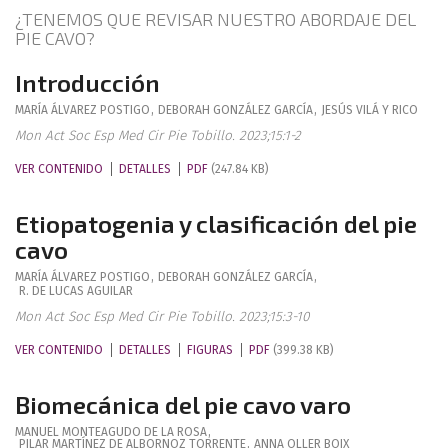
¿TENEMOS QUE REVISAR NUESTRO ABORDAJE DEL
PIE CAVO?
Introducción
MARÍA
ÁLVAREZ POSTIGO
,
DEBORAH
GONZÁLEZ GARCÍA
,
JESÚS
VILÁ Y RICO
Mon Act Soc Esp Med Cir Pie Tobillo. 2023;15:1-2
VER CONTENIDO
DETALLES
PDF
(247.84 KB)
Etiopatogenia y clasificación del pie
cavo
MARÍA
ÁLVAREZ POSTIGO
,
DEBORAH
GONZÁLEZ GARCÍA
,
R.
DE LUCAS AGUILAR
Mon Act Soc Esp Med Cir Pie Tobillo. 2023;15:3-10
VER CONTENIDO
DETALLES
FIGURAS
PDF
(399.38 KB)
Biomecánica del pie cavo varo
MANUEL
MONTEAGUDO DE LA ROSA
,
PILAR
MARTÍNEZ DE ALBORNOZ TORRENTE
,
ANNA
OLLER BOIX