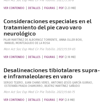
Mon Act Soc Esp Med Cir Pie Tobillo. 2023;15:50-8
VER CONTENIDO
DETALLES
FIGURAS
PDF
(2.23 MB)
Consideraciones especiales en el
tratamiento del pie cavo varo
neurológico
PILAR
MARTÍNEZ DE ALBORNOZ TORRENTE
,
ANNA
OLLER BOIX
,
MANUEL
MONTEAGUDO DE LA ROSA
Mon Act Soc Esp Med Cir Pie Tobillo. 2023;15:59-65
VER CONTENIDO
DETALLES
FIGURAS
PDF
(2.18 MB)
Desalineaciones tibiotalares supra-
e inframaleolares en varo
SERGIO
TEJERO
,
JUAN
CHANS VERES
,
ANTONIO JESÚS
GARCÍA GUIRAO
,
ESTEFANÍA
PRADA CHAMORRO
,
BEATRIZ
MARTÍNEZ SAÑUDO
Mon Act Soc Esp Med Cir Pie Tobillo. 2023;15:66-75
VER CONTENIDO
DETALLES
FIGURAS
PDF
(2.8 MB)