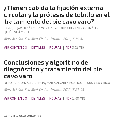
¿Tienen cabida la fijación externa
circular y la prótesis de tobillo en el
tratamiento del pie cavo varo?
ENRIQUE JAVIER
SÁNCHEZ MORATA
,
YOLANDA
HERNANZ GONZÁLEZ
,
JESÚS
VILÁ Y RICO
Mon Act Soc Esp Med Cir Pie Tobillo. 2023;15:76-82
VER CONTENIDO
DETALLES
FIGURAS
PDF
(1.72 MB)
Conclusiones y algoritmo de
diagnóstico y tratamiento del pie
cavo varo
DEBORAH
GONZÁLEZ GARCÍA
,
MARÍA
ÁLVAREZ POSTIGO
,
JESÚS
VILÁ Y RICO
Mon Act Soc Esp Med Cir Pie Tobillo. 2023;15:83-98
VER CONTENIDO
DETALLES
FIGURAS
PDF
(2.08 MB)
Comparte este contenido