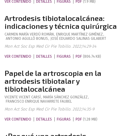
VER CONTENIDO
DETALLES
FIGURAS
PDF
(1.9 MB)
Artrodesis tibiotalocalcánea:
indicaciones y técnica quirúrgica
CARMEN MARÍA
VERDÚ ROMÁN
,
ENRIQUE
MARTÍNEZ GIMÉNEZ
,
ANTONIO
AGULLÓ BONUS
,
JOSÉ EDUARDO
SALINAS GILABERT
Mon Act Soc Esp Med Cir Pie Tobillo. 2022;14:29-34
VER CONTENIDO
DETALLES
FIGURAS
PDF
(806.74 KB)
Papel de la artroscopia en la
artrodesis tibiotalar y
tibiotalocalcánea
VICENTE
VICENT CARSÍ
,
MARÍA
SÁNCHEZ GONZÁLEZ
,
FRANCISCO ENRIQUE
NAVARRETE FAUBEL
Mon Act Soc Esp Med Cir Pie Tobillo. 2022;14:35-9
VER CONTENIDO
DETALLES
FIGURAS
PDF
(1.28 MB)
¿Por qué una artrodesis