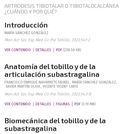
ARTRODESIS TIBIOTALAR O TIBIOTALOCALCÁNEA
¿CUÁNDO Y POR QUÉ?
Introducción
MARÍA
SÁNCHEZ GONZÁLEZ
Mon Act Soc Esp Med Cir Pie Tobillo. 2022;14:1-2
VER CONTENIDO
DETALLES
PDF
(238.58 KB)
Anatomía del tobillo y de la
articulación subastragalina
FRANCISCO ENRIQUE
NAVARRETE FAUBEL
,
MARÍA
SÁNCHEZ GONZÁLEZ
,
XAVIER
MARTÍN OLIVA
,
VICENTE
VICENT CARSÍ
Mon Act Soc Esp Med Cir Pie Tobillo. 2022;14:3-8
VER CONTENIDO
DETALLES
FIGURAS
PDF
(3.19 MB)
Biomecánica del tobillo y de la
subastragalina