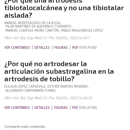
tibiotalocalcánea y no una tibiotalar
aislada?
MANUEL
MONTEAGUDO DE LA ROSA
,
PILAR
MARTÍNEZ DE ALBORNOZ TORRENTE
,
MANUEL
CUERVAS-MONS CANTÓN
,
PABLO
ARAGONESES LÓPEZ
Mon Act Soc Esp Med Cir Pie Tobillo. 2022;14:40-7
VER CONTENIDO
DETALLES
FIGURAS
PDF
(929.79 KB)
¿Por qué no artrodesar la
articulación subastragalina en la
artrodesis de tobillo?
EULALIA
LÓPEZ CAPDEVILA
,
ESTHER
MANTAS MORENO
,
ALEJANDRO
SANTAMARÍA FUMAS
Mon Act Soc Esp Med Cir Pie Tobillo. 2022;14:48-52
VER CONTENIDO
DETALLES
FIGURAS
PDF
(506.29 KB)
Comparte este contenido