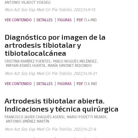
ANTONIO
VILADOT VOEGELI
Mon Act Soc Esp Med Cir Pie Tobillo. 2022;14:9-15
VER CONTENIDO
DETALLES
FIGURAS
PDF
(1.4 MB)
Diagnóstico por imagen de la
artrodesis tibiotalar y
tibiotalocalcánea
CRISTINA
RAMÍREZ FUENTES
,
PABLO
NOGUÉS MELÉNDEZ
,
MIRYAM
ATARÉS HUERTA
,
MARÍA
SIMONET REDONDO
Mon Act Soc Esp Med Cir Pie Tobillo. 2022;14:16-21
VER CONTENIDO
DETALLES
FIGURAS
PDF
(1.6 MB)
Artrodesis tibiotalar abierta.
Indicaciones y técnica quirúrgica
FRANCISCO JAVIER
CHAQUÉS ASENSI
,
MARIO
PODETTI MEARDI
,
ANTONIO
JIMÉNEZ MARTÍN
Mon Act Soc Esp Med Cir Pie Tobillo. 2022;14:22-8