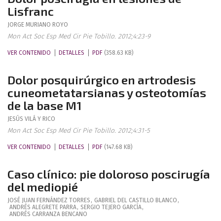
Lisfranc
JORGE
MURIANO ROYO
Mon Act Soc Esp Med Cir Pie Tobillo. 2012;4:23-9
VER CONTENIDO
DETALLES
PDF
(358.63 KB)
Dolor posquirúrgico en artrodesis
cuneometatarsianas y osteotomías
de la base M1
JESÚS
VILÁ Y RICO
Mon Act Soc Esp Med Cir Pie Tobillo. 2012;4:31-5
VER CONTENIDO
DETALLES
PDF
(147.68 KB)
Caso clínico: pie doloroso poscirugía
del mediopié
JOSÉ JUAN
FERNÁNDEZ TORRES
,
GABRIEL
DEL CASTILLO BLANCO
,
ANDRÉS
ALEGRETE PARRA
,
SERGIO
TEJERO GARCÍA
,
ANDRÉS
CARRANZA BENCANO