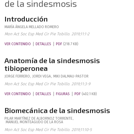
de la sindesmosis
Introducción
MARÍA ÁNGELA
MELLADO ROMERO
Mon Act Soc Esp Med Cir Pie Tobillo. 2019;11:1-2
VER CONTENIDO
DETALLES
PDF
(218.7 KB)
Anatomía de la sindesmosis
tibioperonea
JORGE
FERRERO
,
JORDI
VEGA
,
MIKI
DALMAU-PASTOR
Mon Act Soc Esp Med Cir Pie Tobillo. 2019;11:3-9
VER CONTENIDO
DETALLES
FIGURAS
PDF
(402.1 KB)
Biomecánica de la sindesmosis
PILAR
MARTÍNEZ DE ALBORNOZ TORRENTE
,
MANUEL
MONTEAGUDO DE LA ROSA
Mon Act Soc Esp Med Cir Pie Tobillo. 2019;11:10-5