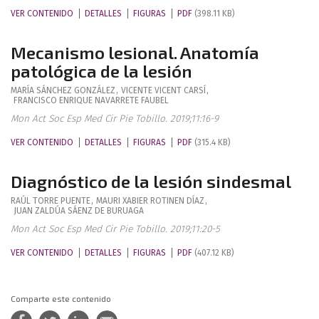
VER CONTENIDO
DETALLES
FIGURAS
PDF
(398.11 KB)
Mecanismo lesional. Anatomía
patológica de la lesión
MARÍA
SÁNCHEZ GONZÁLEZ
,
VICENTE
VICENT CARSÍ
,
FRANCISCO ENRIQUE
NAVARRETE FAUBEL
Mon Act Soc Esp Med Cir Pie Tobillo. 2019;11:16-9
VER CONTENIDO
DETALLES
FIGURAS
PDF
(315.4 KB)
Diagnóstico de la lesión sindesmal
RAÚL
TORRE PUENTE
,
MAURI XABIER
ROTINEN DÍAZ
,
JUAN
ZALDÚA SÁENZ DE BURUAGA
Mon Act Soc Esp Med Cir Pie Tobillo. 2019;11:20-5
VER CONTENIDO
DETALLES
FIGURAS
PDF
(407.12 KB)
Comparte este contenido