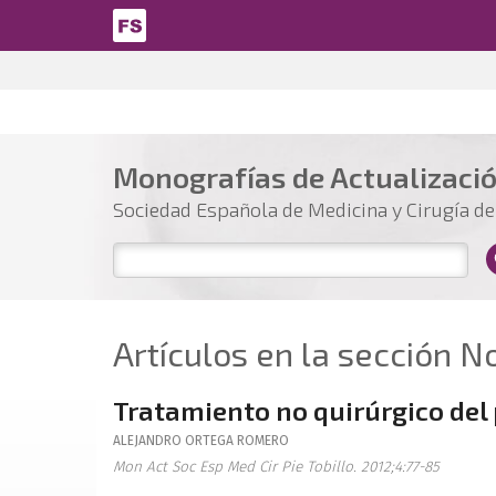
Pasar al contenido principal
Monografías de Actualizaci
Sociedad Española de Medicina y Cirugía del
Artículos en la sección N
Tratamiento no quirúrgico del 
ALEJANDRO
ORTEGA ROMERO
Mon Act Soc Esp Med Cir Pie Tobillo. 2012;4:77-85