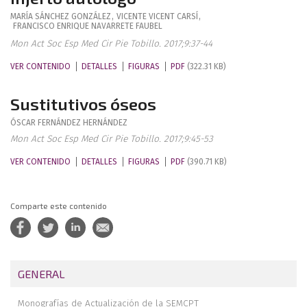
MARÍA
SÁNCHEZ GONZÁLEZ
,
VICENTE
VICENT CARSÍ
,
FRANCISCO ENRIQUE
NAVARRETE FAUBEL
Mon Act Soc Esp Med Cir Pie Tobillo. 2017;9:37-44
VER CONTENIDO
DETALLES
FIGURAS
PDF
(322.31 KB)
Sustitutivos óseos
ÓSCAR
FERNÁNDEZ HERNÁNDEZ
Mon Act Soc Esp Med Cir Pie Tobillo. 2017;9:45-53
VER CONTENIDO
DETALLES
FIGURAS
PDF
(390.71 KB)
Comparte este contenido
GENERAL
Monografías de Actualización de la SEMCPT