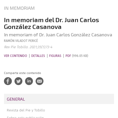
IN MEMORIAM
In memoriam del Dr. Juan Carlos
González Casanova
In memoriam of Dr. Juan Carlos González Casanova
RAMÓN
VILADOT PERICÉ
Rev Pie Tobillo. 2021;35(1):73-4
VER CONTENIDO
DETALLES
FIGURAS
PDF
(996.05 KB)
Comparte este contenido
GENERAL
Revista del Pie y Tobillo
Sobre esta publicación