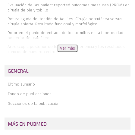
Evaluación de las patient-reported outcomes measures (PROM) en
cirugía de pie y tobillo
Rotura aguda del tendón de Aquiles. Cirugía percutánea versus
cirugía abierta. Resultado funcional y morfológico
Dolor en el punto de entrada de los tornillos en la tuberosidad
posterior del calcáneo
Artroscopia posterior de tobillo. La experiencia y los resultados
Ver más
clínicos de nuestro centro
Pie severamente lesionado. Evaluación de los factores de riesgo
de amputación y estrategias de tratamiento. Reporte de un caso
GENERAL
Resección de coalición tarsal ósea e interposición de matriz de
colágeno en pacientes con edad límite. A propósito de dos casos
Último sumario
Protocolo diagnóstico y terapéutico de la SEMCPT para las
complicaciones del pie diabético (2.ª parte)
Fondo de publicaciones
Memoria de estancia formativa en la Unidad de Pie y Tobillo del
Secciones de la publicación
Hospital Universitario de Canarias
Revista de revistas
MÁS EN PUBMED
In memoriam del Dr. Juan Carlos González Casanova