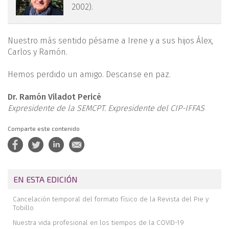
figura1.png
2002).
Nuestro más sentido pésame a Irene y a sus hijos Álex,
Carlos y Ramón.
Hemos perdido un amigo. Descanse en paz.
Dr. Ramón Viladot Pericé
Expresidente de la SEMCPT. Expresidente del CIP-IFFAS
Comparte este contenido
EN ESTA EDICIÓN
Cancelación temporal del formato físico de la Revista del Pie y
Tobillo
Nuestra vida profesional en los tiempos de la COVID-19