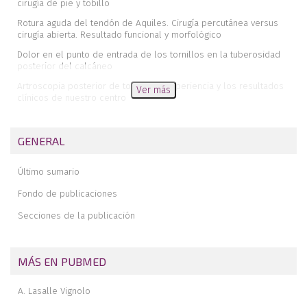
cirugía de pie y tobillo
Rotura aguda del tendón de Aquiles. Cirugía percutánea versus
cirugía abierta. Resultado funcional y morfológico
Dolor en el punto de entrada de los tornillos en la tuberosidad
posterior del calcáneo
Artroscopia posterior de tobillo. La experiencia y los resultados
Ver más
clínicos de nuestro centro
Pie severamente lesionado. Evaluación de los factores de
riesgo de amputación y estrategias de tratamiento. Reporte
GENERAL
de un caso
Resección de coalición tarsal ósea e interposición de matriz de
Último sumario
colágeno en pacientes con edad límite. A propósito de dos casos
Protocolo diagnóstico y terapéutico de la SEMCPT para las
Fondo de publicaciones
complicaciones del pie diabético (2.ª parte)
Secciones de la publicación
Memoria de estancia formativa en la Unidad de Pie y Tobillo del
Hospital Universitario de Canarias
Revista de revistas
MÁS EN PUBMED
In memoriam del Dr. Juan Carlos González Casanova
A. Lasalle Vignolo