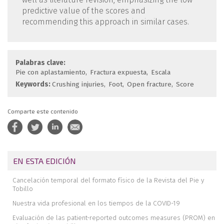
predictive value of the scores and
recommending this approach in similar cases.
Palabras clave:
Pie con aplastamiento
Fractura expuesta
Escala
Keywords:
Crushing injuries
Foot
Open fracture
Score
Comparte este contenido
EN ESTA EDICIÓN
Cancelación temporal del formato físico de la Revista del Pie y
Tobillo
Nuestra vida profesional en los tiempos de la COVID-19
Evaluación de las patient-reported outcomes measures (PROM) en