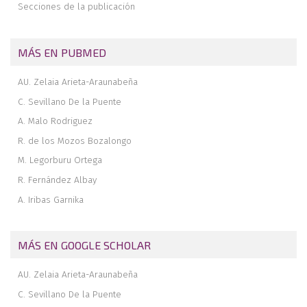
Memoria de estancia formativa en la Unidad de Pie y Tobillo del
Secciones de la publicación
Hospital Universitario de Canarias
Revista de revistas
MÁS EN PUBMED
In memoriam del Dr. Juan Carlos González Casanova
AU. Zelaia Arieta-Araunabeña
C. Sevillano De la Puente
A. Malo Rodriguez
R. de los Mozos Bozalongo
M. Legorburu Ortega
R. Fernández Albay
A. Iribas Garnika
MÁS EN GOOGLE SCHOLAR
AU. Zelaia Arieta-Araunabeña
C. Sevillano De la Puente