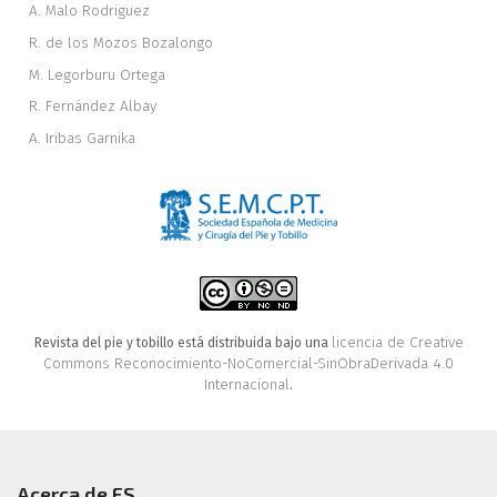
A. Malo Rodriguez
R. de los Mozos Bozalongo
M. Legorburu Ortega
R. Fernández Albay
A. Iribas Garnika
licencia de Creative
Revista del pie y tobillo está distribuida bajo una
Commons Reconocimiento-NoComercial-SinObraDerivada 4.0
Internacional
.
Acerca de FS