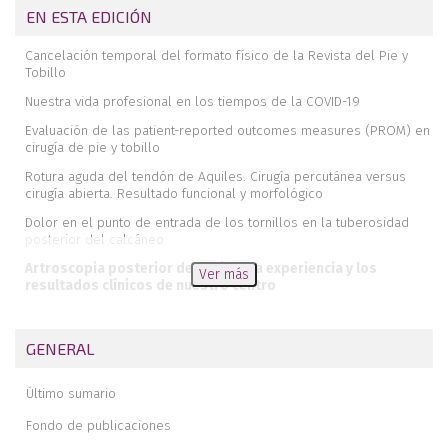
EN ESTA EDICIÓN
Cancelación temporal del formato físico de la Revista del Pie y
Tobillo
Nuestra vida profesional en los tiempos de la COVID-19
Evaluación de las patient-reported outcomes measures (PROM) en
cirugía de pie y tobillo
Rotura aguda del tendón de Aquiles. Cirugía percutánea versus
cirugía abierta. Resultado funcional y morfológico
Dolor en el punto de entrada de los tornillos en la tuberosidad
posterior del calcáneo
Artroscopia posterior de tobillo. La experiencia y los
Ver más
resultados clínicos de nuestro centro
Pie severamente lesionado. Evaluación de los factores de riesgo
de amputación y estrategias de tratamiento. Reporte de un caso
GENERAL
Resección de coalición tarsal ósea e interposición de matriz de
colágeno en pacientes con edad límite. A propósito de dos casos
Último sumario
Protocolo diagnóstico y terapéutico de la SEMCPT para las
complicaciones del pie diabético (2.ª parte)
Fondo de publicaciones