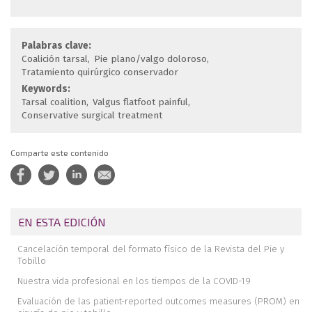
Palabras clave:
Coalición tarsal
Pie plano/valgo doloroso
Tratamiento quirúrgico conservador
Keywords:
Tarsal coalition
Valgus flatfoot painful
Conservative surgical treatment
Comparte este contenido
EN ESTA EDICIÓN
Cancelación temporal del formato físico de la Revista del Pie y
Tobillo
Nuestra vida profesional en los tiempos de la COVID-19
Evaluación de las patient-reported outcomes measures (PROM) en