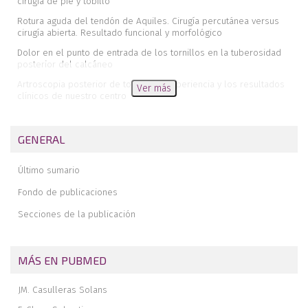
cirugía de pie y tobillo
Rotura aguda del tendón de Aquiles. Cirugía percutánea versus
cirugía abierta. Resultado funcional y morfológico
Dolor en el punto de entrada de los tornillos en la tuberosidad
posterior del calcáneo
Artroscopia posterior de tobillo. La experiencia y los resultados
Ver más
clínicos de nuestro centro
Pie severamente lesionado. Evaluación de los factores de riesgo
de amputación y estrategias de tratamiento. Reporte de un caso
GENERAL
Resección de coalición tarsal ósea e interposición de matriz
de colágeno en pacientes con edad límite. A propósito de
Último sumario
dos casos
Protocolo diagnóstico y terapéutico de la SEMCPT para las
Fondo de publicaciones
complicaciones del pie diabético (2.ª parte)
Secciones de la publicación
Memoria de estancia formativa en la Unidad de Pie y Tobillo del
Hospital Universitario de Canarias
Revista de revistas
MÁS EN PUBMED
In memoriam del Dr. Juan Carlos González Casanova
JM. Casulleras Solans