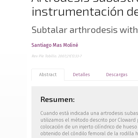
instrumentación d
Subtalar arthrodesis wit
Santiago Mas Moliné
Rev Pie Tobillo. 2007;21(1):33-7
Abstract
Detalles
Descargas
Resumen:
Cuando está indicada una artrodesis subast
utilizamos el método descrito por Cloward 
colocación de un injerto cilíndrico de hueso
obtenido del cóndilo femoral de la rodilla