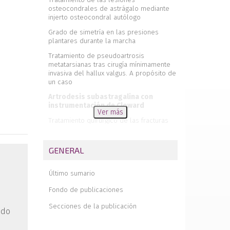
osteocondrales de astrágalo mediante
injerto osteocondral autólogo
Grado de simetría en las presiones
plantares durante la marcha
Tratamiento de pseudoartrosis
metatarsianas tras cirugía mínimamente
invasiva del hallux valgus. A propósito de
un caso
Artrodesis subastragalina con
instrumentación de Cloward
Ver más
Tratamiento quirúrgico de las fracturas
de pilón tibial. Estudio comparativo entre
placa de bajo perfil y osteosíntesis con
tornillos o agujas
GENERAL
Revista de revistas
Último sumario
Resonanacia magnética en el tobillo-pie
Fondo de publicaciones
Necrológica del Dr. Jesús Martínez Villa
Secciones de la publicación
Analgesia multimodal en la cirugía del
ido
pie y tobillo