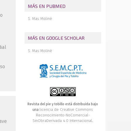
MÁS EN PUBMED
no
S. Mas Moliné
MÁS EN GOOGLE SCHOLAR
ial
S. Mas Moliné
eso
Revista del pie y tobillo está distribuida bajo
licencia de Creative Commons
una
Reconocimiento-NoComercial-
SinObraDerivada 4.0 Internacional
have
.