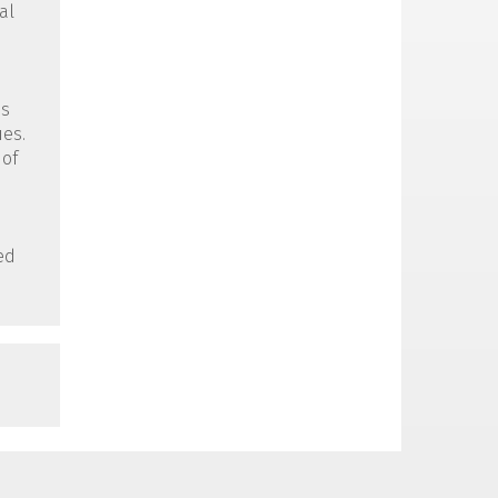
al
us
ues.
 of
ed