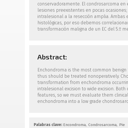
conservadoramente. El condrosarcoma en est
lesiones preexistentes en pocas ocasiones; 
intralesional a la resección amplia. Ambas 
histológicas, por eso debemos correlaciona
transformación maligna de un EC del 5.º me
Abstract:
Enchondroma is the most common benign tu
thus should be treated nonoperatively. Chon
transformation from enchondroma occurring 
intralesional excision to wide excision. Both
features, so we must evaluate them clinical
enchondroma into a low grade chondrosarco
Palabras clave:
Encondroma
Condrosarcoma
Pie