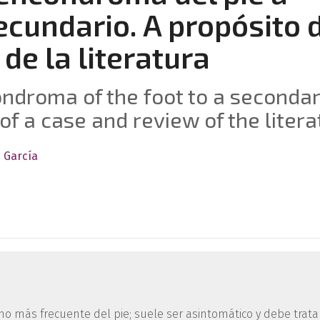
cundario. A propósito 
 de la literatura
ondroma of the foot to a seconda
f a case and review of the litera
s García
o más frecuente del pie; suele ser asintomático y debe trata