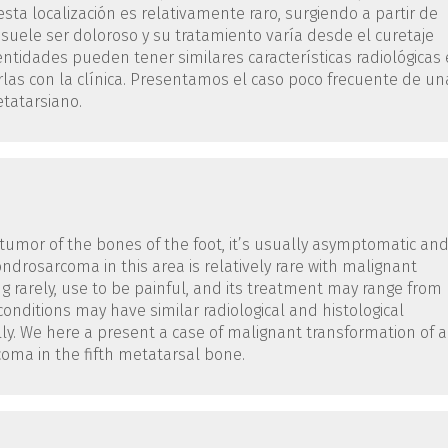
a localización es relativamente raro, surgiendo a partir de
suele ser doloroso y su tratamiento varía desde el curetaje
entidades pueden tener similares características radiológicas 
rlas con la clínica. Presentamos el caso poco frecuente de un
tatarsiano.
mor of the bones of the foot, it’s usually asymptomatic an
drosarcoma in this area is relatively rare with malignant
rarely, use to be painful, and its treatment may range from
 conditions may have similar radiological and histological
ly. We here a present a case of malignant transformation of 
ma in the fifth metatarsal bone.