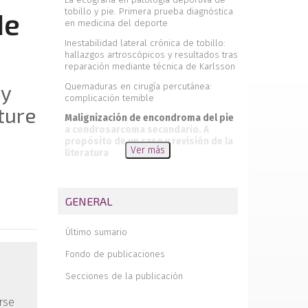
tobillo y pie. Primera prueba diagnóstica
de
en medicina del deporte
Inestabilidad lateral crónica de tobillo:
hallazgos artroscópicos y resultados tras
reparación mediante técnica de Karlsson
ry
Quemaduras en cirugía percutánea:
complicación temible
ture
Malignización de encondroma del pie
a condrosarcoma secundario. A
propósito de un caso y revisión de la
Ver más
literatura
Fractura-luxación de calcáneo Duparc
tipo II tras traumatismo banal. A
propósito de un caso
GENERAL
Liberación proximal del gemelo medial
por mínima incisión
Último sumario
Memoria de la rotación realizada en
Fondo de publicaciones
cirugía de pie y tobillo en el Hospital 12
de Octubre
Secciones de la publicación
Revista de revistas
rse