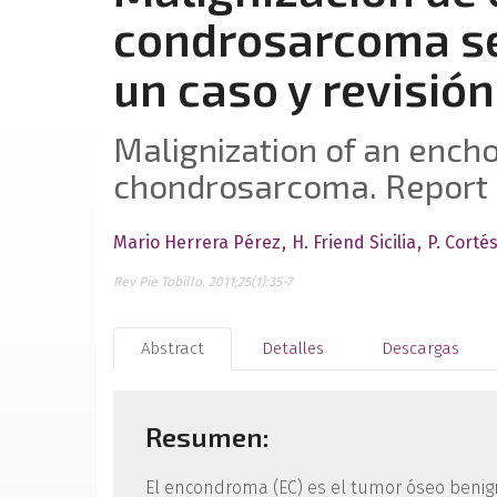
condrosarcoma se
un caso y revisión
Malignization of an ench
chondrosarcoma. Report o
Mario Herrera Pérez
H. Friend Sicilia
P. Corté
Rev Pie Tobillo. 2011;25(1):35-7
Abstract
Detalles
Descargas
Resumen:
El encondroma (EC) es el tumor óseo benign