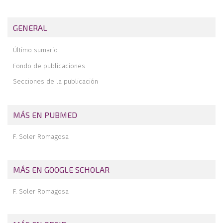
Indicaciones de la artrolisis artroscópica en rigidez tras prótesis
de rodilla
GENERAL
Pau Golanó in memoriam. Presentación del “Premio a la
mejor fotografía”
Último sumario
Fondo de publicaciones
Secciones de la publicación
MÁS EN PUBMED
F. Soler Romagosa
MÁS EN GOOGLE SCHOLAR
F. Soler Romagosa