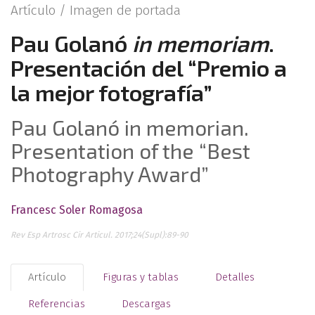
Artículo /
Imagen de portada
Pau Golanó
in memoriam
.
Presentación del “Premio a
la mejor fotografía”
Pau Golanó in memorian.
Presentation of the “Best
Photography Award”
Francesc Soler Romagosa
Rev Esp Artrosc Cir Articul. 2017;24(Supl):89-90
Artículo
Figuras y tablas
Detalles
Referencias
Descargas