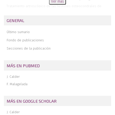
Ver más
Tratamiento artroscópico de las lesiones osteocondrales de
tobillo
Inestabilidad de tobillo: etiología, semiología y nuevos conceptos
GENERAL
Artroscopia de retropié: escuela de Ámsterdam en artroscopia de
tobillo
Último sumario
Pinzamiento posterior del tobillo: tratamiento artroscópico
Fondo de publicaciones
Endoscopia de los tendones Aquiles, tibial posterior y peroneos
Secciones de la publicación
Microinestabilidad de tobillo tratada mediante reparación
artroscópica del ligamento peroneo-astragalino anterior según
técnica all-inside. A propósito de un caso
MÁS EN PUBMED
Transferencia endoscópica del tendón del músculo flexor hallucis
longus
J. Calder
Anatomía de los ligamentos talofibular anterior y calcaneofibular
F. Malagelada
MÁS EN GOOGLE SCHOLAR
J. Calder