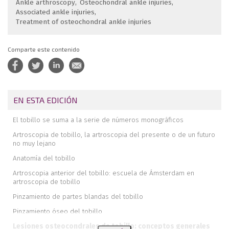
Ankle arthroscopy
Osteochondral ankle injuries
Associated ankle injuries
Treatment of osteochondral ankle injuries
Comparte este contenido
EN ESTA EDICIÓN
El tobillo se suma a la serie de números monográficos
Artroscopia de tobillo, la artroscopia del presente o de un futuro
no muy lejano
Anatomía del tobillo
Artroscopia anterior del tobillo: escuela de Ámsterdam en
artroscopia de tobillo
Pinzamiento de partes blandas del tobillo
Pinzamiento óseo del tobillo
Lesiones osteocondrales de tobillo: conceptos generales