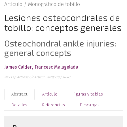
Artículo /
Monográfico de tobillo
Lesiones osteocondrales de
tobillo: conceptos generales
Osteochondral ankle injuries:
general concepts
James Calder
Francesc Malagelada
Rev Esp Artrosc Cir Articul. 2020;27(1):34-43
Abstract
Artículo
Figuras y tablas
Detalles
Referencias
Descargas