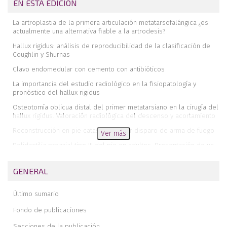
EN ESTA EDICIÓN
La artroplastia de la primera articulación metatarsofalángica ¿es
actualmente una alternativa fiable a la artrodesis?
Hallux rigidus: análisis de reproducibilidad de la clasificación de
Coughlin y Shurnas
Clavo endomedular con cemento con antibióticos
La importancia del estudio radiológico en la fisiopatología y
pronóstico del hallux rigidus
Osteotomía oblicua distal del primer metatarsiano en la cirugía del
hallux rigidus. Valoración radiológica del descenso y acortamiento
Reconstrucción en pie catastrófico por disparo de arma de fuego
Ver más
Polidactilia preaxial tipo III del pie en adultos. Presentación de un
caso inusual
Doble osteotomía de calcáneo
GENERAL
Comentario a Doble osteotomía de calcáneo
Último sumario
Memoria de la realización de un Máster Universitario en Cirugía de
Pie y Tobillo en Barcelona
Fondo de publicaciones
Memoria de rotación en el Sanatorio Virgen del Mar y en el
Secciones de la publicación