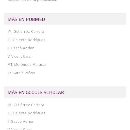
Hospital Universitario Quirón de Madrid
Revista de revistas
Premios de la sociedad española de medicina y cirugía del pie y
MÁS EN PUBMED
tobillo, 2015
JM. Gutiérrez Carrera
JE. Galeote Rodríguez
J. Gascó Adrien
V. Vicent Carsí
MT. Meléndez Valladar
JP. García Paños
MÁS EN GOOGLE SCHOLAR
JM. Gutiérrez Carrera
JE. Galeote Rodríguez
J. Gascó Adrien
V. Vicent Carsí