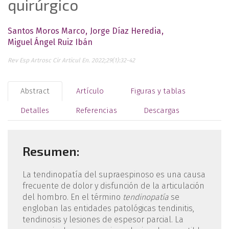
quirúrgico
Santos Moros Marco
Jorge Díaz Heredia
Miguel Ángel Ruiz Ibán
Rev Esp Artrosc Cir Articul En. 2022;29(1):32-42
Abstract
Artículo
Figuras y tablas
Detalles
Referencias
Descargas
Resumen:
La tendinopatía del supraespinoso es una causa
frecuente de dolor y disfunción de la articulación
del hombro. En el término
tendinopatía
se
engloban las entidades patológicas tendinitis,
tendinosis y lesiones de espesor parcial. La