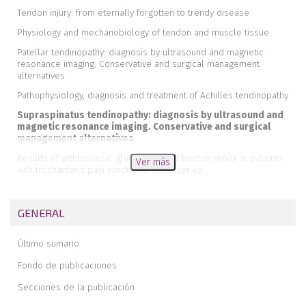
Tendon injury: from eternally forgotten to trendy disease
Physiology and mechanobiology of tendon and muscle tissue
Patellar tendinopathy: diagnosis by ultrasound and magnetic
resonance imaging. Conservative and surgical management
alternatives
Pathophysiology, diagnosis and treatment of Achilles tendinopathy
Supraspinatus tendinopathy: diagnosis by ultrasound and
magnetic resonance imaging. Conservative and surgical
management alternatives
Results of arthroscopic gluteus medius tendon repair in patients
Ver más
with trochanteric pain syndrome. Case series
Update on the diagnosis and treatment of quadriceps muscle
injuries
GENERAL
Management of triceps surae muscle injuries in young adult and
middle-aged athletes: a narrative literature review
Último sumario
Insertional tendinopathy of the Achilles tendon. Treatment from
start to finish
Fondo de publicaciones
Inverted cyclops
Secciones de la publicación