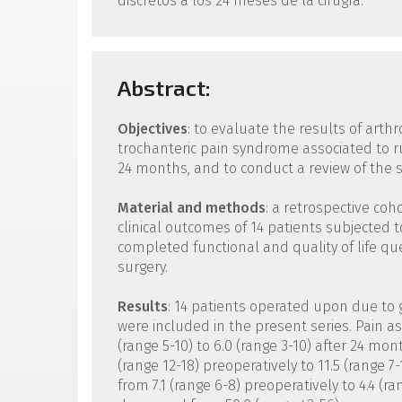
discretos a los 24 meses de la cirugía.
Abstract:
Objectives
: to evaluate the results of arth
trochanteric pain syndrome associated to r
24 months, and to conduct a review of the 
Material and methods
: a retrospective co
clinical outcomes of 14 patients subjected t
completed functional and quality of life q
surgery.
Results
: 14 patients operated upon due to
were included in the present series. Pain a
(range 5-10) to 6.0 (range 3-10) after 24 mo
(range 12-18) preoperatively to 11.5 (range 7
from 7.1 (range 6-8) preoperatively to 4.4 (r