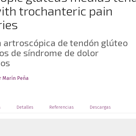
with trochanteric pain
ries
 artroscópica de tendón glúteo
os de síndrome de dolor
sos
er Marín Peña
s
Detalles
Referencias
Descargas