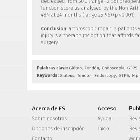
decreased from 50.0 (range 42-56) preoperati
function score as analysed by the Non-Arthr
48.9 at 24 months (range 25-96) (p < 0.001).
Conclusion
: arthroscopic repair in patien
injury is a therapeutic option that affords
surgery.
Palabras clave:
Glúteo
Tendón
Endoscopia
GTPS
Keywords:
Gluteus
Tendon
Endoscopy
GTPS
Hip
Acerca de FS
Acceso
Pub
Sobre nosotros
Ayuda
Revi
Opciones de inscripción
Inicio
Revis
Contacto
Mono