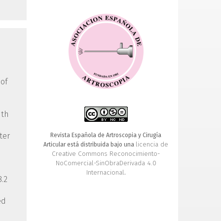
of
nth
ter
Revista Española de Artroscopia y Cirugía
licencia de
Articular está distribuida bajo una
Creative Commons Reconocimiento-
NoComercial-SinObraDerivada 4.0
Internacional
.
8.2
ed