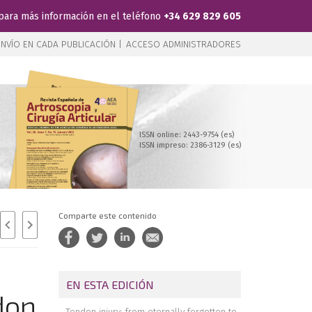
para más información en el teléfono
+34 629 829 605
NVÍO EN CADA PUBLICACIÓN |
ACCESO ADMINISTRADORES
ISSN online: 2443-9754 (es)
ISSN impreso: 2386-3129 (es)
Comparte este contenido
EN ESTA EDICIÓN
don
Tendon injury: from eternally forgotten to