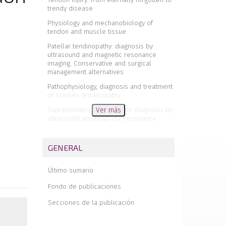
trendy disease
Physiology and mechanobiology of
tendon and muscle tissue
Patellar tendinopathy: diagnosis by
ultrasound and magnetic resonance
imaging. Conservative and surgical
management alternatives
Pathophysiology, diagnosis and treatment
of Achilles tendinopathy
Supraspinatus tendinopathy: diagnosis by
Ver más
ultrasound and magnetic resonance
imaging. Conservative and surgical
management alternatives
GENERAL
Results of arthroscopic gluteus
medius tendon repair in patients with
trochanteric pain syndrome. Case
Último sumario
series
Fondo de publicaciones
Update on the diagnosis and treatment of
quadriceps muscle injuries
Secciones de la publicación
Management of triceps surae muscle
injuries in young adult and middle-aged