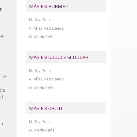
athletes: a narrative literature review
MÁS EN PUBMED
on
Insertional tendinopathy of the Achilles
tendon. Treatment from start to finish
M. Tey Pons
Inverted cyclops
A. Alías Petralanda
de
O. Marín Peña
MÁS EN GOOGLE SCHOLAR
M. Tey Pons
: 5-
A. Alías Petralanda
O. Marín Peña
 de
6)
MÁS EN ORCID
M. Tey Pons
ón
O. Marín Peña