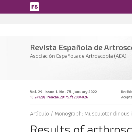
Pasar al contenido principal
Revista Española de Artrosco
Asociación Española de Artroscopia (AEA)
Vol. 29. Issue 1. No. 75. January 2022
Recibi
10.24129/j.reacae.29175.fs2004026
Acepta
Artículo /
Monograph: Musculotendinous i
Results of arthros