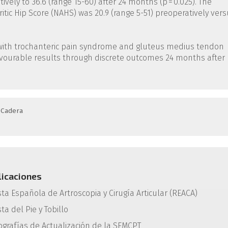
vely to 36.6 (range 15-60) after 24 months (p = 0.025). The
itic Hip Score (NAHS) was 20.9 (range 5-51) preoperatively ver
ts with trochanteric pain syndrome and gluteus medius tendon
 favourable results through discrete outcomes 24 months after
Cadera
licaciones
sta Española de Artroscopia y Cirugía Articular (REACA)
ta del Pie y Tobillo
grafías de Actualización de la SEMCPT