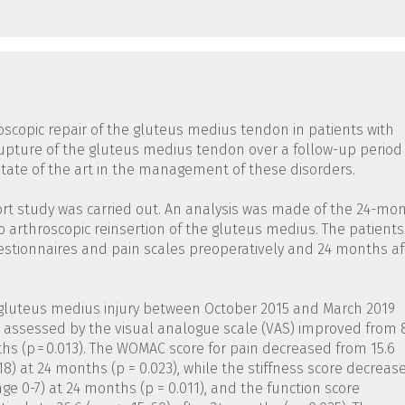
roscopic repair of the gluteus medius tendon in patients with
upture of the gluteus medius tendon over a follow-up period 
state of the art in the management of these disorders.
hort study was carried out. An analysis was made of the 24-mo
o arthroscopic reinsertion of the gluteus medius. The patients
uestionnaires and pain scales preoperatively and 24 months af
 gluteus medius injury between October 2015 and March 2019
s assessed by the visual analogue scale (VAS) improved from 
nths (p = 0.013). The WOMAC score for pain decreased from 15.6
-18) at 24 months (p = 0.023), while the stiffness score decreas
ange 0-7) at 24 months (p = 0.011), and the function score