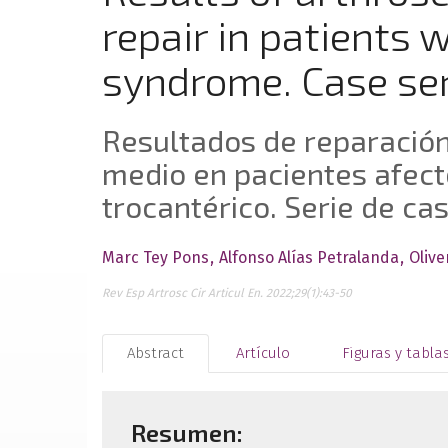
repair in patients 
syndrome. Case se
Resultados de reparación
medio en pacientes afect
trocantérico. Serie de ca
Marc Tey Pons
Alfonso Alías Petralanda
Oliv
Rev Esp Artrosc Cir Articul En. 2022;29(1):43-50
Abstract
Artículo
Figuras y tabla
Resumen: