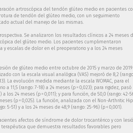
paración artroscópica del tendón glúteo medio en pacientes c
 rotura de tendón del glúteo medio, con un seguimiento
stado actual del manejo de las mismas.
trospectiva. Se analizaron los resultados clínicos a 24 meses 
scópica del glúteo medio. Los pacientes cumplimentaron
da y escalas de dolor en el preoperatorio y a los 24 meses
 lesión de glúteo medio entre octubre de 2015 y marzo de 2019
izado con la escala visual analógica (VAS) mejoró de 8,2 (rango
0,013). La evolución medida mediante la escala WOMAC, para el
o a 11,5 (rango: 7-18) a 24 meses (p = 0,023); para rigidez, pasó
7) a los 24 meses (p = 0,011); y para función, de 50,0 (rango: 42-5
meses (p = 0,025). La función, analizada con el Non-Arthritic Hip
: 5-51) y a los 24 meses de 48,9 (rango: 25-96) (p < 0,001).
pacientes afectos de síndrome de dolor trocantérico y con lesi
 terapéutica que demuestra resultados favorables pero