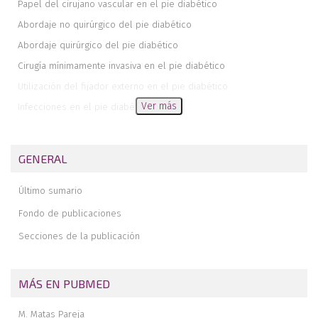
Papel del cirujano vascular en el pie diabético
Abordaje no quirúrgico del pie diabético
Abordaje quirúrgico del pie diabético
Cirugía mínimamente invasiva en el pie diabético
Utilización del fijador externo en el pie diabético
Ver más
Infecciones en el pie diabético
Abordaje de las fracturas de tobillo en el paciente diabético
Amputaciones de la extremidad inferior en el paciente diabético
GENERAL
Último sumario
Fondo de publicaciones
Secciones de la publicación
MÁS EN PUBMED
M. Matas Pareja