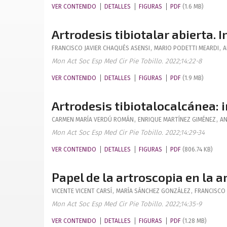
VER CONTENIDO
DETALLES
FIGURAS
PDF
(1.6 MB)
Artrodesis tibiotalar abierta. 
FRANCISCO JAVIER
CHAQUÉS ASENSI
,
MARIO
PODETTI MEARDI
,
A
Mon Act Soc Esp Med Cir Pie Tobillo. 2022;14:22-8
VER CONTENIDO
DETALLES
FIGURAS
PDF
(1.9 MB)
Artrodesis tibiotalocalcánea: 
CARMEN MARÍA
VERDÚ ROMÁN
,
ENRIQUE
MARTÍNEZ GIMÉNEZ
,
A
Mon Act Soc Esp Med Cir Pie Tobillo. 2022;14:29-34
VER CONTENIDO
DETALLES
FIGURAS
PDF
(806.74 KB)
Papel de la artroscopia en la a
VICENTE
VICENT CARSÍ
,
MARÍA
SÁNCHEZ GONZÁLEZ
,
FRANCISCO
Mon Act Soc Esp Med Cir Pie Tobillo. 2022;14:35-9
VER CONTENIDO
DETALLES
FIGURAS
PDF
(1.28 MB)