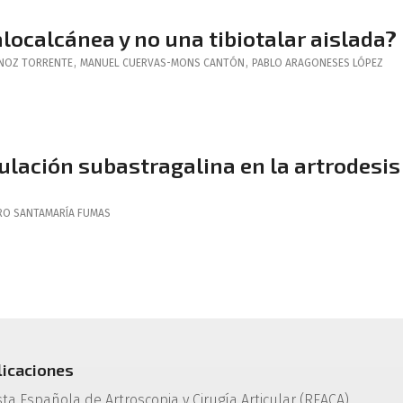
alocalcánea y no una tibiotalar aislada?
RNOZ TORRENTE
,
MANUEL
CUERVAS-MONS CANTÓN
,
PABLO
ARAGONESES LÓPEZ
culación subastragalina en la artrodesis
RO
SANTAMARÍA FUMAS
licaciones
sta Española de Artroscopia y Cirugía Articular (REACA)