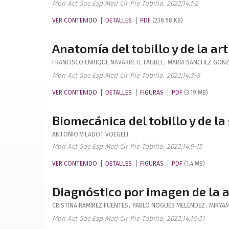
Mon Act Soc Esp Med Cir Pie Tobillo. 2022;14:1-2
VER CONTENIDO
DETALLES
PDF
(238.58 KB)
Anatomía del tobillo y de la a
FRANCISCO ENRIQUE
NAVARRETE FAUBEL
,
MARÍA
SÁNCHEZ GONZ
Mon Act Soc Esp Med Cir Pie Tobillo. 2022;14:3-8
VER CONTENIDO
DETALLES
FIGURAS
PDF
(3.19 MB)
Biomecánica del tobillo y de l
ANTONIO
VILADOT VOEGELI
Mon Act Soc Esp Med Cir Pie Tobillo. 2022;14:9-15
VER CONTENIDO
DETALLES
FIGURAS
PDF
(1.4 MB)
Diagnóstico por imagen de la a
CRISTINA
RAMÍREZ FUENTES
,
PABLO
NOGUÉS MELÉNDEZ
,
MIRYA
Mon Act Soc Esp Med Cir Pie Tobillo. 2022;14:16-21