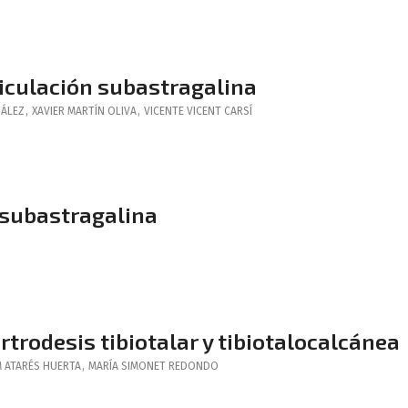
rticulación subastragalina
ÁLEZ
,
XAVIER
MARTÍN OLIVA
,
VICENTE
VICENT CARSÍ
a subastragalina
rtrodesis tibiotalar y tibiotalocalcánea
M
ATARÉS HUERTA
,
MARÍA
SIMONET REDONDO