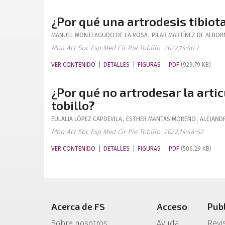
¿Por qué una artrodesis tibiot
MANUEL
MONTEAGUDO DE LA ROSA
,
PILAR
MARTÍNEZ DE ALBO
Mon Act Soc Esp Med Cir Pie Tobillo. 2022;14:40-7
VER CONTENIDO
DETALLES
FIGURAS
PDF
(929.79 KB)
¿Por qué no artrodesar la arti
tobillo?
EULALIA
LÓPEZ CAPDEVILA
,
ESTHER
MANTAS MORENO
,
ALEJAND
Mon Act Soc Esp Med Cir Pie Tobillo. 2022;14:48-52
VER CONTENIDO
DETALLES
FIGURAS
PDF
(506.29 KB)
Acerca de FS
Acceso
Pub
Sobre nosotros
Ayuda
Revi