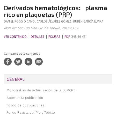
Derivados hematológicos: plasma
rico en plaquetas (PRP)
DANIEL
POGGIO CANO
,
CARLOS
ÁLVAREZ GÓMEZ
,
RUBÉN
GARCÍA ELVIRA
Mon Act Soc Esp Med Cir Pie Tobillo. 2017;9:3-12
VER CONTENIDO
DETALLES
FIGURAS
PDF
(395.66 KB)
Comparte este contenido
GENERAL
Monografías de Actualización de la SEMCPT
Sobre esta publicación
Fondo de publicaciones
Fondo Revista del Pie y Tobillo