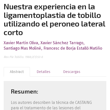
Nuestra experiencia en la
ligamentoplastia de tobillo
utilizando el peroneo lateral
corto
Xavier Martín Oliva
Xavier Sánchez Tarrago
Santiago Mas Moliné
Francesc de Borja Estalló Matiño
Rev Pie Tobillo. 1988;2(1):53-6
Abstract
Detalles
Descargas
Resumen:
Los autores describen la técnica de CASTAING
para el tratamiento de las lesiones del