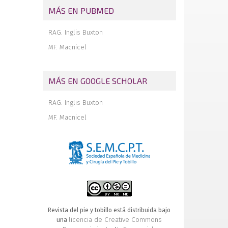
ligamentoplastia de tobillo utilizando el
MÁS EN PUBMED
peroneo lateral corto
Tratamiento artroscópico de las lesiones
RAG. Inglis Buxton
osteocondrales del astrágalo
MF. Macnicel
Barras calcaneonaviculares
sintomáticas, resultados 20 años
después de una excisión quirúrgica
MÁS EN GOOGLE SCHOLAR
Los desprendimientos epifisarios de la
tibio-peronea-astragalina en los niños
RAG. Inglis Buxton
MF. Macnicel
Revista del pie y tobillo está distribuida bajo
licencia de Creative Commons
una