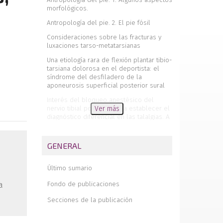
morfológicos.
Antropología del pie. 2. El pie fósil
Consideraciones sobre las fracturas y
luxaciones tarso-metatarsianas
Una etiología rara de flexión plantar tibio-
tarsiana dolorosa en el deportista: el
síndrome del desfiladero de la
aponeurosis superficial posterior sural
Interés del bloqueo anestésico del
nervio tibial posterior para establecer el
Ver más
diagnóstico diferencial en las talalgias. A
propósito de un caso
Amputaciones del pie
GENERAL
Tratamiento rehabilitador en las
amputaciones del pie
Último sumario
Editorial
Fondo de publicaciones
a
Fractura de "transición" de la epífisis
Secciones de la publicación
distal de la tibia. Comunicación de un
caso clínico
Nuestra experiencia en la