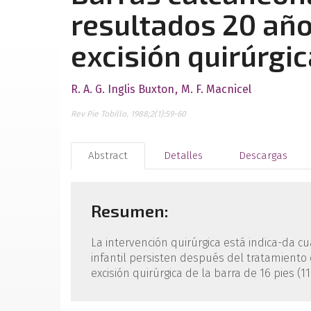
resultados 20 añ
excisión quirúrgic
R. A. G. Inglis Buxton
M. F. Macnicel
Rev Pie Tobillo. 1988;2(1):59-60
Abstract
Detalles
Descargas
Resumen:
La intervención quirúrgica está indica-da c
infantil persisten después del tratamiento 
excisión quirúrgica de la barra de 16 pies 