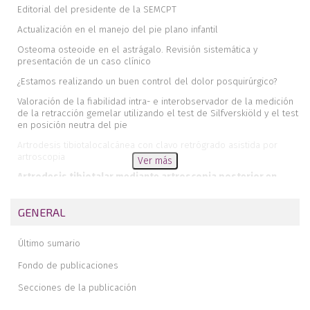
Editorial del presidente de la SEMCPT
Actualización en el manejo del pie plano infantil
Osteoma osteoide en el astrágalo. Revisión sistemática y
presentación de un caso clínico
¿Estamos realizando un buen control del dolor posquirúrgico?
Valoración de la fiabilidad intra- e interobservador de la medición
de la retracción gemelar utilizando el test de Silfverskiöld y el test
en posición neutra del pie
Artrodesis tibiotalocalcánea con clavo retrógrado asistida por
artroscopia
Ver más
Artrodesis tibiotalar mediante artroscopia posterior en
paciente con la enfermedad de Klippel-Trénaunay
Factores pronósticos de las fracturas por avulsión de la
GENERAL
tuberosidad posterior del calcáneo. A propósito de un caso
Caso de parálisis del hallux tras intervención quirúrgica de rodilla
Último sumario
Comentario a “Caso de parálisis del hallux tras intervención
Fondo de publicaciones
quirúrgica de rodilla”
Secciones de la publicación
Protocolo de inestabilidad crónica de tobillo de la SEMCPT