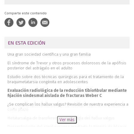
Comparte este contenido
EN ESTA EDICIÓN
Una gran sociedad científica y una gran familia
El síndrome de Trevor y otros procesos dolorosos de la apófisis
posterior del astrágalo en el adulto
Estudio sobre dos técnicas quirúrgicas para el tratamiento de la
braquimetatarsia congénita en adolescentes
Evaluación radiológica de la reducción tibiofibular mediante
fijación sindesmal aislada de fracturas Weber C
¿Se complican los hallux valgus? Revisión de nuestra experiencia a
corto plazo
Metatarsalgia de transferencia tras cirugía del hallux valgus
Ver más
Reconstrucción del canal peroneo mediante la técnica de bloque
óseo: a propósito de un caso y revisión de la literatura