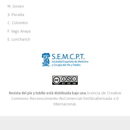
M. Goveo
JI. Peralta
C. Colombo
F. Vago Anaya
E. Loncharich
licencia de Creative
Revista del pie y tobillo está distribuida bajo una
Commons Reconocimiento-NoComercial-SinObraDerivada 4.0
Internacional
.