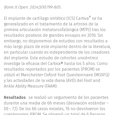
Bone Jt Open. 2024;5(9):799-805.
®
El implante de cartílago sintético (ICS) Cartiva
se ha
generalizado en el tratamiento de la artrosis de la
primera articulación metatarsofalángica (MTPJ) tras los
resultados positivos de grandes ensayos en 2016. Sin
embargo, no disponemos de estudios con resultados a
más largo plazo de este implante dentro de la literatura,
en particular cuando es independiente de los creadores
del implante. Este estudio de cohortes unicéntrico
investiga la eficacia del Cartiva® hasta los 5 años. Como
resultados reportados por los pacientes (PROM) se
utilizó el Manchester-Oxford Foot Questionnaire (MOXFQ)
y las actividades de la vida diaria (AVD) del Foot and
Ankle Ability Measure (FAAM).
Resultados
: se realizó un seguimiento de los pacientes
durante una media de 66 meses (desviación estándar –
DE–: 7,1). De los 66 casos iniciales, 16 no devolvieron los
cuestionarios PROM. Se observó un total de 6 fracasos,