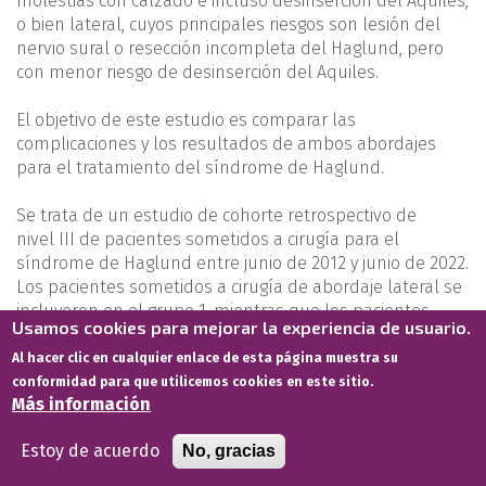
molestias con calzado e incluso desinserción del Aquiles,
o bien lateral, cuyos principales riesgos son lesión del
nervio sural o resección incompleta del Haglund, pero
con menor riesgo de desinserción del Aquiles.
El objetivo de este estudio es comparar las
complicaciones y los resultados de ambos abordajes
para el tratamiento del síndrome de Haglund.
Se trata de un estudio de cohorte retrospectivo de
nivel III de pacientes sometidos a cirugía para el
síndrome de Haglund entre junio de 2012 y junio de 2022.
Los pacientes sometidos a cirugía de abordaje lateral se
incluyeron en el grupo 1, mientras que los pacientes
Usamos cookies para mejorar la experiencia de usuario.
sometidos a cirugía de abordaje central se incluyeron en
el grupo 2. Los resultados quirúrgicos de los pacientes se
Al hacer clic en cualquier enlace de esta página muestra su
evaluaron mediante la escala la American Orthopaedic
conformidad para que utilicemos cookies en este sitio.
Más información
Foot and Ankle Society (AOFAS), la escala analógica visual
del dolor (EVA) y la escala del tobillo de la Victorian
Estoy de acuerdo
No, gracias
Institute Sport Assessment-Achilles (VISAA). Además, se
compararon las puntuaciones preoperatorias y las del