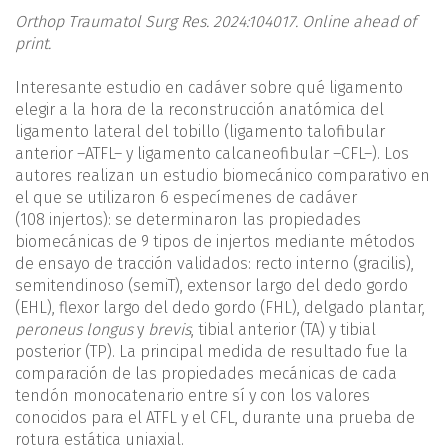
Orthop Traumatol Surg Res. 2024:104017. Online ahead of
print.
Interesante estudio en cadáver sobre qué ligamento
elegir a la hora de la reconstrucción anatómica del
ligamento lateral del tobillo (ligamento talofibular
anterior –ATFL– y ligamento calcaneofibular –CFL–). Los
autores realizan un estudio biomecánico comparativo en
el que se utilizaron 6 especímenes de cadáver
(108 injertos): se determinaron las propiedades
biomecánicas de 9 tipos de injertos mediante métodos
de ensayo de tracción validados: recto interno (gracilis),
semitendinoso (semiT), extensor largo del dedo gordo
(EHL), flexor largo del dedo gordo (FHL), delgado plantar,
peroneus longus
y
brevis
, tibial anterior (TA) y tibial
posterior (TP). La principal medida de resultado fue la
comparación de las propiedades mecánicas de cada
tendón monocatenario entre sí y con los valores
conocidos para el ATFL y el CFL, durante una prueba de
rotura estática uniaxial.