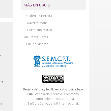
MÁS EN ORCID
J. Gutiérrez Pereira
R. Navarro Mont
S. Hortelano Marco
MD. Pérez Pérez
I. Guillén Vicente
s
ert
Revista del pie y tobillo está distribuida bajo
licencia de Creative Commons
una
Reconocimiento-NoComercial-
SinObraDerivada 4.0 Internacional
ted
.