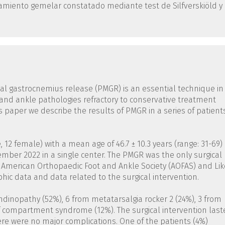
amiento gemelar constatado mediante test de Silfverskiöld y
al gastrocnemius release (PMGR) is an essential technique in
 and ankle pathologies refractory to conservative treatment
 paper we describe the results of PMGR in a series of patient
e, 12 female) with a mean age of 46.7 ± 10.3 years (range: 31-69)
ber 2022 in a single center. The PMGR was the only surgical
, American Orthopaedic Foot and Ankle Society (AOFAS) and Lik
ic data and data related to the surgical intervention.
endinopathy (52%), 6 from metatarsalgia rocker 2 (24%), 3 from
lf compartment syndrome (12%). The surgical intervention las
here were no major complications. One of the patients (4%)