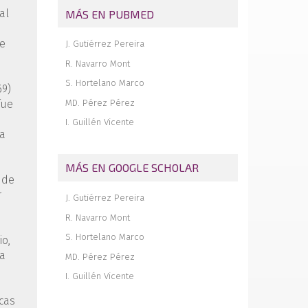
curva de aprendizaje a medio plazo
al
MÁS EN PUBMED
Tratamiento miniinvasivo de gran lesión
quística del astrágalo con guías a
ie
J. Gutiérrez Pereira
medida. Curetaje y autoinjerto óseo a
R. Navarro Mont
través de un acceso subcondral
S. Hortelano Marco
Turn down flap tendinoso como solución
69)
a desinserción aguda atraumática de
MD. Pérez Pérez
fue
tibial anterior
a
I. Guillén Vicente
Revista de revistas
la
MÁS EN GOOGLE SCHOLAR
 de
r
J. Gutiérrez Pereira
R. Navarro Mont
S. Hortelano Marco
io,
la
MD. Pérez Pérez
I. Guillén Vicente
icas