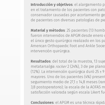
Introducción y objetivos
: el alargamiento
en el tratamiento de los pacientes con patol
conservador causadas por acortamiento gem
de pacientes con diversas patologías de pie
Material y métodos
: 25 pacientes (13 homb
fueron intervenidos de APGM desde enero d
el único gesto quirúrgico realizado en los p
American Orthopaedic Foot and Ankle Society
intervención quirúrgica.
Resultados
: del total de la muestra, 13 su
metatarsalgia
rocker
2 (24%), 3 de pie plan
(12%). La intervención quirúrgica duró 25 ±
mayores. Uno de los pacientes (4%) presen
seguimiento medio de 27,1 ± 14,8 meses (rang
3,8 postoperatorio); la escala de la AOFAS me
satisfacción valorada según escala Likert fue
Conclusiones
: el APGM es una técnica rápid