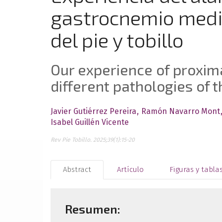
gastrocnemio media
del pie y tobillo
Our experience of proxim
different pathologies of 
Javier Gutiérrez Pereira
Ramón Navarro Mont
Isabel Guillén Vicente
Rev Pie Tobillo. 2025;39(1):15-20
Abstract
Artículo
Figuras y tabla
Resumen: