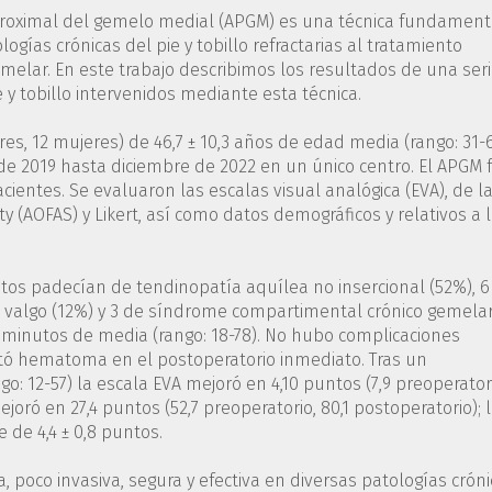
 proximal del gemelo medial (APGM) es una técnica fundament
ogías crónicas del pie y tobillo refractarias al tratamiento
elar. En este trabajo describimos los resultados de una ser
 y tobillo intervenidos mediante esta técnica.
res, 12 mujeres) de 46,7 ± 10,3 años de edad media (rango: 31-
e 2019 hasta diciembre de 2022 en un único centro. El APGM 
acientes. Se evaluaron las escalas visual analógica (EVA), de l
 (AOFAS) y Likert, así como datos demográficos y relativos a 
jetos padecían de tendinopatía aquílea no insercional (52%), 6
o valgo (12%) y 3 de síndrome compartimental crónico gemela
 9 minutos de media (rango: 18-78). No hubo complicaciones
tó hematoma en el postoperatorio inmediato. Tras un
o: 12-57) la escala EVA mejoró en 4,10 puntos (7,9 preoperator
joró en 27,4 puntos (52,7 preoperatorio, 80,1 postoperatorio); 
 de 4,4 ± 0,8 puntos.
a, poco invasiva, segura y efectiva en diversas patologías crón