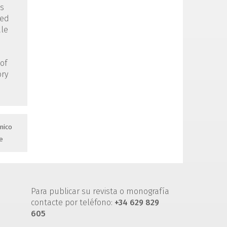
hs
ved
ale
of
ory
nico
e
Para publicar su revista o monografía
contacte por teléfono:
+34 629 829
605