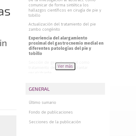
comunicar de forma sintética los
as
hallazgos científicos en cirugía de pie y
tobillo
Actualización del tratamiento del pie
zambo congénito
Experiencia del alargamiento
in
proximal del gastrocnemio medial en
diferentes patologías del pie y
tobillo
Sección de gemelo medial como
Ver más
tratamiento de la fascitis plantar
recalcitrante
Evaluación del equino residual y función
del tendón de Aquiles después del
GENERAL
tratamiento ortopédico funcional
Utilidad del plasma rico en plaquetas
Último sumario
como adyuvante en el tratamiento
quirúrgico de las roturas tendinosas del
Fondo de publicaciones
tendón de Aquiles. Una revisión
sistemática
Secciones de la publicación
Análisis de las complicaciones en la
artroscopia de tobillo y su vínculo con la