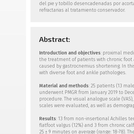
del pie y tobillo desencadenadas por acort
refractarias al tratamiento conservador.
Abstract:
Introduction and objectives
: proximal medi
the treatment of patients with chronic foot
caused by gastrocnemius shortening. In this
with diverse foot and ankle pathologies.
Material and methods
: 25 patients (13 mal
underwent PMGR from January 2019 to Decem
procedure. The visual analogue scale (VAS)
scales were evaluated, as well as demograph
Results
: 13 from non-insertional Achilles t
flatfoot valgus (12%) and 3 from chronic ca
25 ± 9 minutes on average (range: 18-78). T