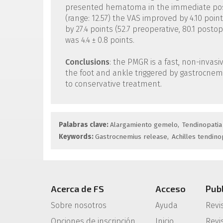
presented hematoma in the immediate posto
(range: 12.57) the VAS improved by 4.10 poin
by 27.4 points (52.7 preoperative, 80.1 posto
was 4.4 ± 0.8 points.
Conclusions
: the PMGR is a fast, non-invasi
the foot and ankle triggered by gastrocnemi
to conservative treatment.
Palabras clave:
Alargamiento gemelo
Tendinopatia
Keywords:
Gastrocnemius release
Achilles tendin
Acerca de FS
Acceso
Pub
Sobre nosotros
Ayuda
Revi
Opciones de inscripción
Inicio
Revis