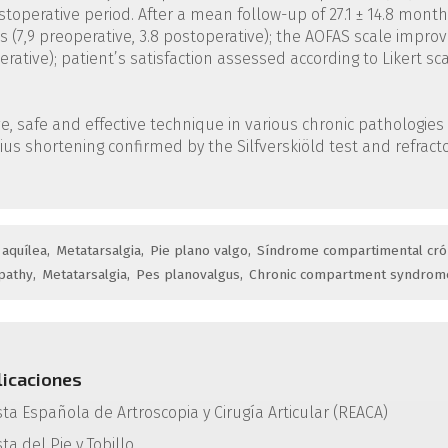
perative period. After a mean follow-up of 27.1 ± 14.8 mont
ts (7,9 preoperative, 3.8 postoperative); the AOFAS scale impro
perative); patient’s satisfaction assessed according to Likert sc
ve, safe and effective technique in various chronic pathologies 
us shortening confirmed by the Silfverskiöld test and refract
 aquílea
Metatarsalgia
Pie plano valgo
Síndrome compartimental cró
opathy
Metatarsalgia
Pes planovalgus
Chronic compartment syndrom
licaciones
sta Española de Artroscopia y Cirugía Articular (REACA)
ta del Pie y Tobillo