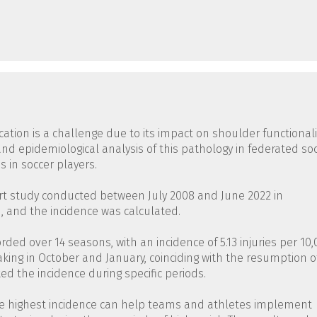
location is a challenge due to its impact on shoulder functionali
and epidemiological analysis of this pathology in federated so
s in soccer players.
ort study conducted between July 2008 and June 2022 in
, and the incidence was calculated.
corded over 14 seasons, with an incidence of 5.13 injuries per 10
aking in October and January, coinciding with the resumption o
d the incidence during specific periods.
the highest incidence can help teams and athletes implement