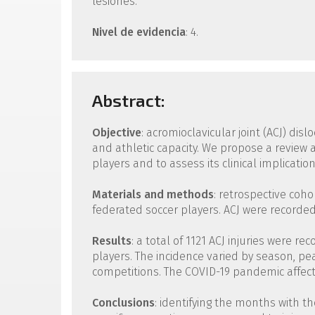
lesiones.
Nivel de evidencia
: 4.
Abstract:
Objective
: acromioclavicular joint (ACJ) dis
and athletic capacity. We propose a review 
players and to assess its clinical implication
Materials and methods
: retrospective coh
federated soccer players. ACJ were recorded
Results
: a total of 1121 ACJ injuries were re
players. The incidence varied by season, pe
competitions. The COVID-19 pandemic affecte
Conclusions
: identifying the months with 