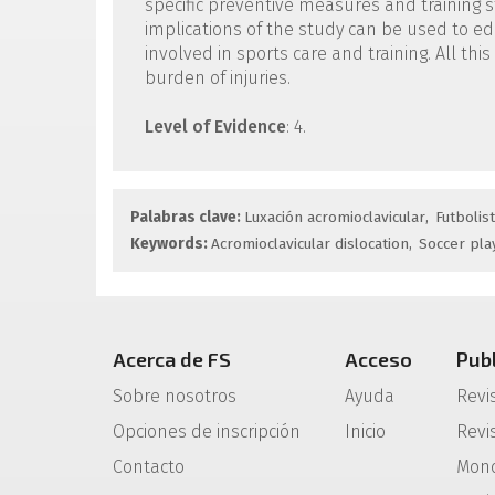
specific preventive measures and training st
implications of the study can be used to e
involved in sports care and training. All th
burden of injuries.
Level of Evidence
: 4.
Palabras clave:
Luxación acromioclavicular
Futbolis
Keywords:
Acromioclavicular dislocation
Soccer pla
Acerca de FS
Acceso
Pub
Sobre nosotros
Ayuda
Revi
Opciones de inscripción
Inicio
Revis
Contacto
Mono