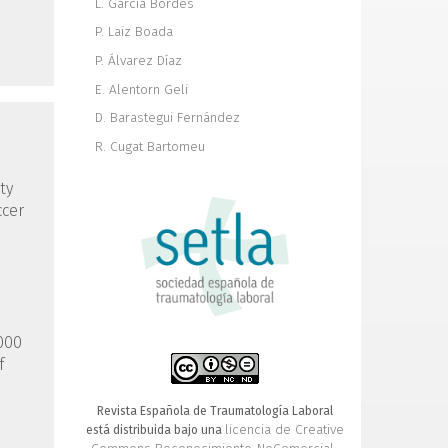
L. García Bordes
P. Laiz Boada
P. Álvarez Díaz
E. Alentorn Geli
D. Barastegui Fernández
R. Cugat Bartomeu
ty
ccer
,000
f
Revista Española de Traumatología Laboral
licencia de Creative
está distribuida bajo una