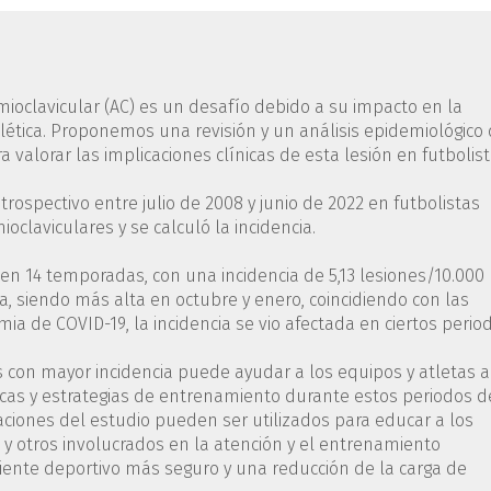
romioclavicular (AC) es un desafío debido a su impacto en la
lética. Proponemos una revisión y un análisis epidemiológico
 valorar las implicaciones clínicas de esta lesión en futbolist
trospectivo entre julio de 2008 y junio de 2022 en futbolistas
oclaviculares y se calculó la incidencia.
AC en 14 temporadas, con una incidencia de 5,13 lesiones/10.000
a, siendo más alta en octubre y enero, coincidiendo con las
ia de COVID-19, la incidencia se vio afectada en ciertos perio
es con mayor incidencia puede ayudar a los equipos y atletas a
as y estrategias de entrenamiento durante estos periodos d
caciones del estudio pueden ser utilizados para educar a los
 y otros involucrados en la atención y el entrenamiento
iente deportivo más seguro y una reducción de la carga de