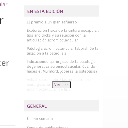
ular
EN ESTA EDICIÓN
r
El premio a un gran esfuerzo
Exploración física de la cintura escapular:
tips and tricks y su relación con la
articulación acromioclavicular
Patología acromioclavicular laboral. De la
luxación a la osteólisis
cer
Indicaciones quirúrgicas de la patología
degenerativa acromioclavicular. Cuando
haces el Mumford, ¿operas la osteólisis?
Actualización sobre las indicaciones
quirúrgicas en la luxación
Ver más
acromioclavicular de tipo III
Manejo de la patología acromioclavicular
en deportistas y trabajadores manuales
GENERAL
Reconstrucción de la cápsula
acromioclavicular, ¿en qué punto
Último sumario
estamos?
Fondo de publicaciones