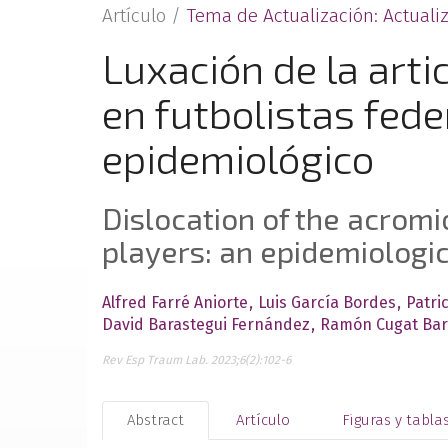
Artículo /
Tema de Actualización: Actualiz
Luxación de la arti
en futbolistas fede
epidemiológico
Dislocation of the acromi
players: an epidemiologic
Alfred Farré Aniorte
Luis García Bordes
Patri
David Barastegui Fernández
Ramón Cugat Ba
Rev Esp Traum Lab. 2023;6(2):102-6
Abstract
Artículo
Figuras y tabla