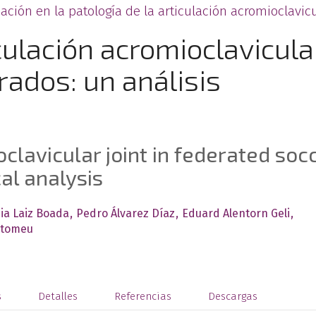
ación en la patología de la articulación acromioclavic
culación acromioclavicula
rados: un análisis
oclavicular joint in federated soc
al analysis
cia Laiz Boada
Pedro Álvarez Díaz
Eduard Alentorn Geli
rtomeu
s
Detalles
Referencias
Descargas