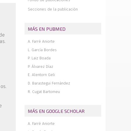
Fijación horizontal percutánea para el
tratamiento integral de la luxación aguda
Secciones de la publicación
acromioclavicular
Luxación de la articulación
acromioclavicular en futbolistas
MÁS EN PUBMED
federados: un análisis
epidemiológico
 de
as.
A. Farré Aniorte
Transferencia del trapecio inferior como
tratamiento de las roturas
L. García Bordes
posterosuperiores masivas irreparables
del manguito rotador
P. Laiz Boada
Tratamiento y evolución de una fractura
P. Álvarez Díaz
intraarticular de calcáneo. A propósito de
E. Alentorn Geli
un caso clínico
D. Barastegui Fernández
dos.
R. Cugat Bartomeu
e
MÁS EN GOOGLE SCHOLAR
A. Farré Aniorte