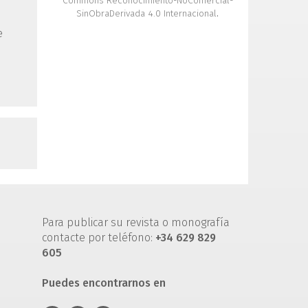
Commons Reconocimiento-NoComercial-
SinObraDerivada 4.0 Internacional
.
e
Para publicar su revista o monografía
contacte por teléfono:
+34 629 829
605
Puedes encontrarnos en