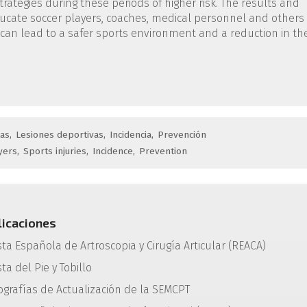
rategies during these periods of higher risk. The results and
ducate soccer players, coaches, medical personnel and others
is can lead to a safer sports environment and a reduction in th
tas
Lesiones deportivas
Incidencia
Prevención
yers
Sports injuries
Incidence
Prevention
licaciones
sta Española de Artroscopia y Cirugía Articular (REACA)
ta del Pie y Tobillo
grafías de Actualización de la SEMCPT