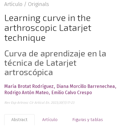
Artículo /
Originals
Learning curve in the
arthroscopic Latarjet
technique
Curva de aprendizaje en la
técnica de Latarjet
artroscópica
María Brotat Rodríguez
Diana Morcillo Barrenechea
Rodrigo Antón Mateo
Emilio Calvo Crespo
Rev Esp Artrosc Cir Articul En. 2023;30(1):17-23
Abstract
Artículo
Figuras y tablas