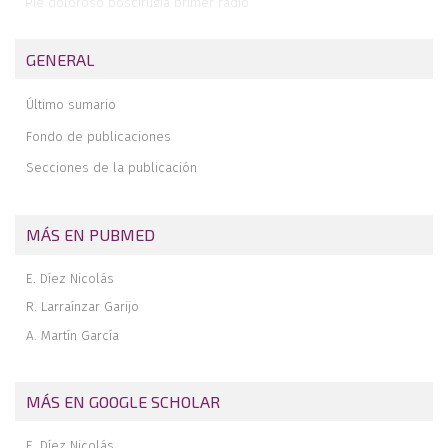
Pie doloroso poscirugía primer radio
Dolor posquirúrgico del antepié: metatarsianos menores
GENERAL
Caso clínico: hallux rigidus bilateral. Tratamiento mediante
artroplastia y artrodesis tras luxación de artroplastia
Último sumario
Tratamiento no quirúrgico del pie doloroso
Conclusiones
Fondo de publicaciones
Secciones de la publicación
MÁS EN PUBMED
E. Díez Nicolás
R. Larraínzar Garijo
A. Martín García
MÁS EN GOOGLE SCHOLAR
E. Díez Nicolás