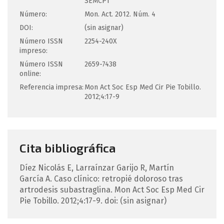
SEMCPT
Número:
Mon. Act. 2012. Núm. 4
DOI:
(sin asignar)
Número ISSN
2254-240X
impreso:
Número ISSN
2659-7438
online:
Referencia impresa:
Mon Act Soc Esp Med Cir Pie Tobillo.
2012;4:17-9
Cita bibliográfica
Díez Nicolás
E
,
Larraínzar Garijo
R
,
Martín
García
A
.
Caso clínico: retropié doloroso tras
artrodesis subastraglina.
Mon Act Soc Esp Med Cir
Pie Tobillo. 2012;4:17-9.
doi: (sin asignar)