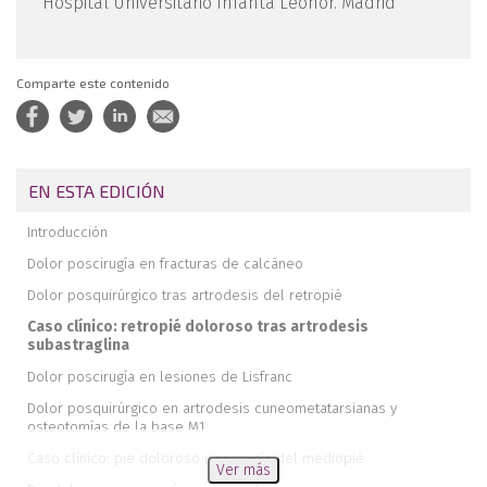
Hospital Universitario Infanta Leonor. Madrid
Comparte este contenido
EN ESTA EDICIÓN
Introducción
Dolor poscirugía en fracturas de calcáneo
Dolor posquirúrgico tras artrodesis del retropié
Caso clínico: retropié doloroso tras artrodesis
subastraglina
Dolor poscirugía en lesiones de Lisfranc
Dolor posquirúrgico en artrodesis cuneometatarsianas y
osteotomías de la base M1
Caso clínico: pie doloroso poscirugía del mediopié
Ver más