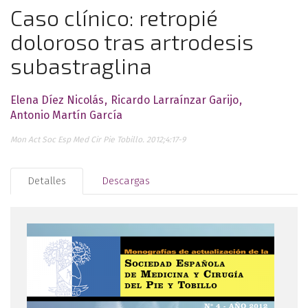
Caso clínico: retropié
doloroso tras artrodesis
subastraglina
Elena Díez Nicolás
Ricardo Larraínzar Garijo
Antonio Martín García
Mon Act Soc Esp Med Cir Pie Tobillo. 2012;4:17-9
Detalles
Descargas