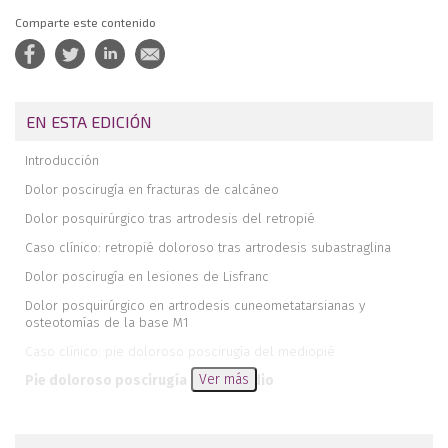
Comparte este contenido
EN ESTA EDICIÓN
Introducción
Dolor poscirugía en fracturas de calcáneo
Dolor posquirúrgico tras artrodesis del retropié
Caso clínico: retropié doloroso tras artrodesis subastraglina
Dolor poscirugía en lesiones de Lisfranc
Dolor posquirúrgico en artrodesis cuneometatarsianas y
osteotomías de la base M1
Caso clínico: pie doloroso poscirugía del mediopié
Ver más
Pie doloroso poscirugía primer radio
Dolor posquirúrgico del antepié: metatarsianos menores
Caso clínico: hallux rigidus bilateral. Tratamiento mediante