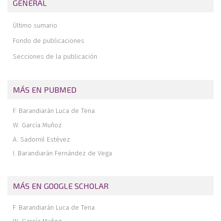
GENERAL
artroplastia y artrodesis tras luxación de artroplastia
Tratamiento no quirúrgico del pie doloroso
Último sumario
Conclusiones
Fondo de publicaciones
Secciones de la publicación
MÁS EN PUBMED
F. Barandiarán Luca de Tena
W. García Muñoz
A. Sadornil Estévez
I. Barandiarán Fernández de Vega
MÁS EN GOOGLE SCHOLAR
F. Barandiarán Luca de Tena