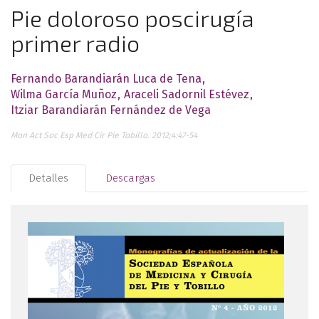
Pie doloroso poscirugía
primer radio
Fernando Barandiarán Luca de Tena
Wilma García Muñoz
Araceli Sadornil Estévez
Itziar Barandiarán Fernández de Vega
Mon Act Soc Esp Med Cir Pie Tobillo. 2012;4:47-54
Detalles
Descargas