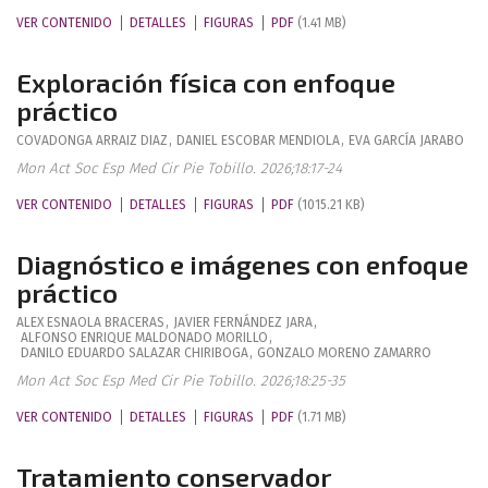
VER CONTENIDO
DETALLES
FIGURAS
PDF
(1.41 MB)
Exploración física con enfoque
práctico
COVADONGA
ARRAIZ DIAZ
,
DANIEL
ESCOBAR MENDIOLA
,
EVA
GARCÍA JARABO
Mon Act Soc Esp Med Cir Pie Tobillo. 2026;18:17-24
VER CONTENIDO
DETALLES
FIGURAS
PDF
(1015.21 KB)
Diagnóstico e imágenes con enfoque
práctico
ALEX
ESNAOLA BRACERAS
,
JAVIER
FERNÁNDEZ JARA
,
ALFONSO ENRIQUE
MALDONADO MORILLO
,
DANILO EDUARDO
SALAZAR CHIRIBOGA
,
GONZALO
MORENO ZAMARRO
Mon Act Soc Esp Med Cir Pie Tobillo. 2026;18:25-35
VER CONTENIDO
DETALLES
FIGURAS
PDF
(1.71 MB)
Tratamiento conservador