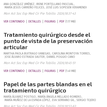
ANA
GONZÁLEZ JIMÉNEZ
,
IRENE
PORTELLANO PASCUAL
,
MARÍA JESÚS
CARREÑO FELICES
,
JOSÉ LUIS
SOPESEN VERAMENDI
Mon Act Soc Esp Med Cir Pie Tobillo. 2026;18:37-43
VER CONTENIDO
DETALLES
FIGURAS
PDF
(1.17 MB)
Tratamiento quirúrgico desde el
punto de vista de la preservación
articular
MARTHA PAOLA
BUITRAGO VANEGAS
,
CAROLINA
MONTOYA TORRES
,
JOSE ÁLVARO
ESTRADA SAUTER
,
DANIEL
POGGIO CANO
Mon Act Soc Esp Med Cir Pie Tobillo. 2026;18:45-51
VER CONTENIDO
DETALLES
FIGURAS
PDF
(1.41 MB)
Papel de las partes blandas en el
tratamiento quirúrgico
MARÍA
ÁLVAREZ POSTIGO
,
MARÍA ÁNGELA
MELLADO ROMERO
,
MARÍA
MUÑOZ DE LA ESPADA LÓPEZ
,
EVA
SERRANO GIL
,
SERGIO
TEJERO
Mon Act Soc Esp Med Cir Pie Tobillo. 2026;18:53-63