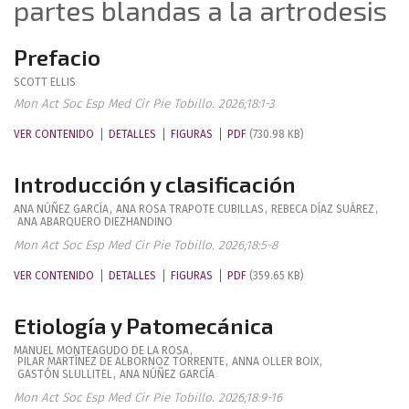
partes blandas a la artrodesis
Prefacio
SCOTT
ELLIS
Mon Act Soc Esp Med Cir Pie Tobillo. 2026;18:1-3
VER CONTENIDO
DETALLES
FIGURAS
PDF
(730.98 KB)
Introducción y clasificación
ANA
NÚÑEZ GARCÍA
,
ANA ROSA
TRAPOTE CUBILLAS
,
REBECA
DÍAZ SUÁREZ
,
ANA
ABARQUERO DIEZHANDINO
Mon Act Soc Esp Med Cir Pie Tobillo. 2026;18:5-8
VER CONTENIDO
DETALLES
FIGURAS
PDF
(359.65 KB)
Etiología y Patomecánica
MANUEL
MONTEAGUDO DE LA ROSA
,
PILAR
MARTÍNEZ DE ALBORNOZ TORRENTE
,
ANNA
OLLER BOIX
,
GASTÓN
SLULLITEL
,
ANA
NÚÑEZ GARCÍA
Mon Act Soc Esp Med Cir Pie Tobillo. 2026;18:9-16