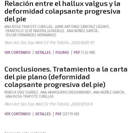
Relación entre el hallux valgus y la
deformidad colapsante progresiva
del pie
ANA ROSA
TRAPOTE CUBILLAS
,
JAIME ANTONIO
SÁNCHEZ LÁZARO
,
FRANCISCO JOSÉ
MADERA GONZÁLEZ
,
ANA
NÚÑEZ GARCÍA
,
ÓSCAR
FERNÁNDEZ HERNÁNDEZ
Mon Act Soc Esp Med Cir Pie Tobillo. 2026;18:85-91
VER CONTENIDO
DETALLES
FIGURAS
PDF
(1.62 MB)
Conclusiones. Tratamiento a la carta
del pie plano (deformidad
colapsante progresiva del pie)
REBECA
DÍAZ SUÁREZ
,
ANA
ABARQUERO DIEZHANDINO
,
ANA
NÚÑEZ GARCÍA
,
ANA ROSA
TRAPOTE CUBILLAS
Mon Act Soc Esp Med Cir Pie Tobillo. 2026;18:93-8
VER CONTENIDO
DETALLES
PDF
(327.19 KB)