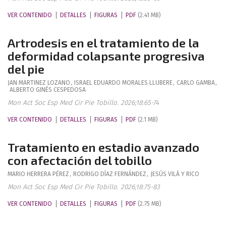
VER CONTENIDO
DETALLES
FIGURAS
PDF
(2.41 MB)
Artrodesis en el tratamiento de la
deformidad colapsante progresiva
del pie
JAN
MARTINEZ LOZANO
,
ISRAEL EDUARDO
MORALES LLUBERE
,
CARLO
GAMBA
,
ALBERTO
GINÉS CESPEDOSA
Mon Act Soc Esp Med Cir Pie Tobillo. 2026;18:65-74
VER CONTENIDO
DETALLES
FIGURAS
PDF
(2.1 MB)
Tratamiento en estadio avanzado
con afectación del tobillo
MARIO
HERRERA PÉREZ
,
RODRIGO
DÍAZ FERNÁNDEZ
,
JESÚS
VILÁ Y RICO
Mon Act Soc Esp Med Cir Pie Tobillo. 2026;18:75-83
VER CONTENIDO
DETALLES
FIGURAS
PDF
(2.75 MB)