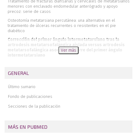
Tratamiento de fracturas diafisarias y cervicales de metatarsianos
menores con enclavado endomedular anterógrado y apoyo
precoz: serie de casos
Osteotomía metatarsiana percutánea: una alternativa en el
tratamiento de úlceras recurrentes o resistentes en el pie
diabético
Corrección del primer ángulo intermetatarsiano tras la
artrodesis metatarsofalángica aislada versus artrodesis
metatarsofalángica asociada al cierre del primer ángulo
Ver más
intermetatarsiano
Aloinjerto de Aquiles tras herida por arma de fuego. A propósito
de un caso
GENERAL
Protocolo de artroplastia de tobillo de la SEMCPT
Último sumario
Memoria de la “Beca DePuy Synthes de estancia corta en centro
europeo de referencia en pie y tobillo”
Fondo de publicaciones
Revista de revistas
Secciones de la publicación
MÁS EN PUBMED