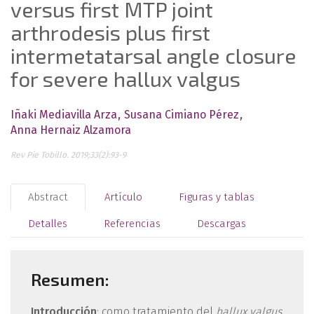
versus first MTP joint
arthrodesis plus first
intermetatarsal angle closure
for severe hallux valgus
Iñaki Mediavilla Arza
Susana Cimiano Pérez
Anna Hernaiz Alzamora
Rev Pie Tobillo. 2019;33(2):93-9
Abstract
Artículo
Figuras y tablas
Detalles
Referencias
Descargas
Resumen:
Introducción
: como tratamiento del
hallux valgus