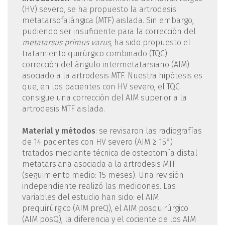
(HV) severo, se ha propuesto la artrodesis
metatarsofalángica (MTF) aislada. Sin embargo,
pudiendo ser insuficiente para la corrección del
metatarsus primus varus
, ha sido propuesto el
tratamiento quirúrgico combinado (TQC):
corrección del ángulo intermetatarsiano (AIM)
asociado a la artrodesis MTF. Nuestra hipótesis es
que, en los pacientes con HV severo, el TQC
consigue una corrección del AIM superior a la
artrodesis MTF aislada.
Material y métodos
: se revisaron las radiografías
de 14 pacientes con HV severo (AIM ≥ 15°)
tratados mediante técnica de osteotomía distal
metatarsiana asociada a la artrodesis MTF
(seguimiento medio: 15 meses). Una revisión
independiente realizó las mediciones. Las
variables del estudio han sido: el AIM
prequirúrgico (AIM preQ), el AIM posquirúrgico
(AIM posQ), la diferencia y el cociente de los AIM