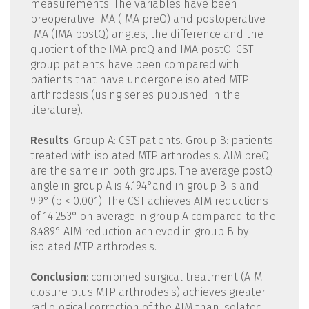
measurements. The variables have been
preoperative IMA (IMA preQ) and postoperative
IMA (IMA postQ) angles, the difference and the
quotient of the IMA preQ and IMA postO. CST
group patients have been compared with
patients that have undergone isolated MTP
arthrodesis (using series published in the
literature).
Results
: Group A: CST patients. Group B: patients
treated with isolated MTP arthrodesis. AIM preQ
are the same in both groups. The average postQ
angle in group A is 4.194°and in group B is and
9.9° (p < 0.001). The CST achieves AIM reductions
of 14.253° on average in group A compared to the
8.489° AIM reduction achieved in group B by
isolated MTP arthrodesis.
Conclusion
: combined surgical treatment (AIM
closure plus MTP arthrodesis) achieves greater
radiological correction of the AIM than isolated