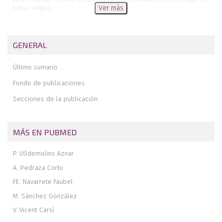
hallux valgus
Ver más
Análisis de la sindesmosis tibioperonea empleando tomografía
axial computarizada convencional y dispositivo de carga simulada
ajustable
GENERAL
Pie cavo-varo sutil y cirugía de los tendones peroneos. ¿Mejora la
osteotomía de calcáneo los resultados clínicos?
Último sumario
Fijación externa de tipo hexápodo para la corrección de un pie
Fondo de publicaciones
zambo neurológico
Secciones de la publicación
Rotura aguda del tendón tibial posterior: descripción de un
caso clínico
Revista de revistas
MÁS EN PUBMED
P. Ulldemolins Aznar
A. Pedraza Corbi
FE. Navarrete Faubel
M. Sánchez González
V. Vicent Carsí