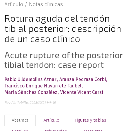
Artículo /
Notas clínicas
Rotura aguda del tendón
tibial posterior: descripción
de un caso clínico
Acute rupture of the posterior
tibial tendon: case report
Pablo Ulldemolins Aznar
Aranza Pedraza Corbi
Francisco Enrique Navarrete Faubel
María Sánchez González
Vicente Vicent Carsí
Rev Pie Tobillo. 2025;39(2):141-45
Abstract
Artículo
Figuras y tablas